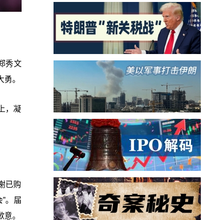
郑秀文
大勇。
上，凝
谢已购
会”。届
歉意。