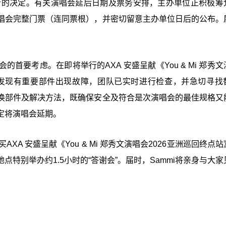
期举行的决定。有关演唱会延后日期及票务安排，主办单位正积极筹
唱会完整门票（连同票根），并密切留意主办单位日后的公布。
首要考虑。在即将举行的AXA 安盛呈献《You & Mi 郑秀
，发现有重要部件出现故障，团队已实时进行检查，并急切寻找
换部件及解决方法，既确保安全及符合是次演唱会的最佳规格又
定将演唱会延期。
XA 安盛呈献《You & Mi 郑秀文演唱会2026亚洲巡回终点
特别举办约1.5小时的“答谢会”。届时，Sammi将亲身与大家