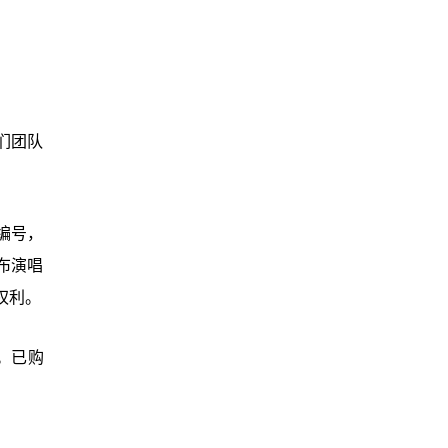
们团队
编号，
布演唱
权利。
划。已购