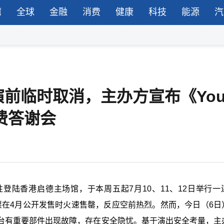
湾
全球
金融
消费
健康
科技
能源
汽
前临时取消，主办方宣布《Yo
免费答谢会
史性登陆香港启德主场馆，于本周五起7月10、11、12日举行一
最终站。门票在4月公开发售时火速售罄，反应空前热烈。然而，今日（6
台有重要部件出现故障，存在安全隐忧。基于演出安全考量，主