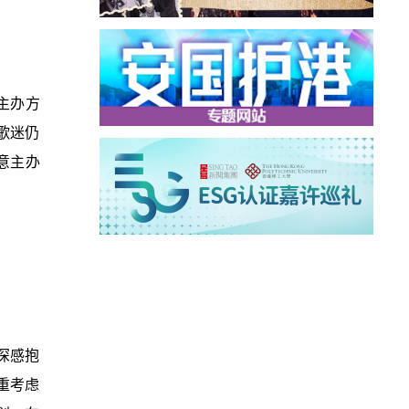
主办方
歌迷仍
意主办
士深感抱
重考虑