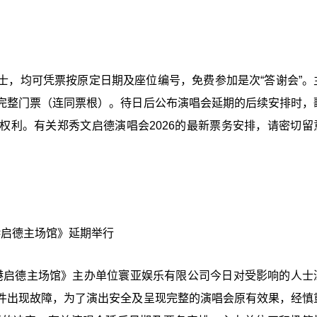
士，均可凭票按原定日期及座位编号，免费参加是次“答谢会”。
完整门票（连同票根）。待日后公布演唱会延期的后续安排时，
权利。有关郑秀文启德演唱会2026的最新票务安排，请密切留
香港启德主场馆》延期举行
点站－香港启德主场馆》主办单位寰亚娱乐有限公司今日对受影响的人
件出现故障，为了演出安全及呈现完整的演唱会原有效果，经慎