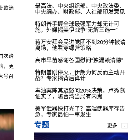
最高法、中央组织部、中央政法委、
批歌迷
中央编办、财政部、人社部印发意见
特朗普手握全球最强军力却无计可
施，外媒揭美伊战争“无解三选一”
蒋万安拜会民进党团不到20分钟被请
离场，他看穿绿营策略
，首次踏
高市早苗感谢各国慰问“独漏赖清德”
程碑，更
特朗普刚停火，伊朗为何反而主动开
大号召
战？专家揭背后算计
毒油案陈其迈怒问20%决策，卢秀燕
证实了，曝台湾当局有内鬼
美军武器快打光了？高端武器库存告
急，专家最怕一事发生
专题
更多