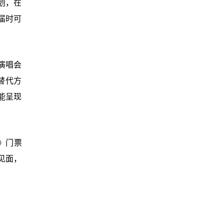
划，在
届时可
文演唱会
替代方
能呈现
站》门票
见面，