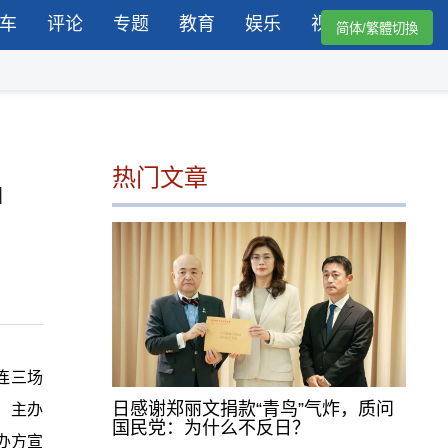
车
评论
专题
教育
娱乐
视频
简体/繁體切換
热门文章
u
连三场
日感谢郑丽文捐款“青鸟”气炸，质问
日）主办
国民党：为什么不反日？
办方宣