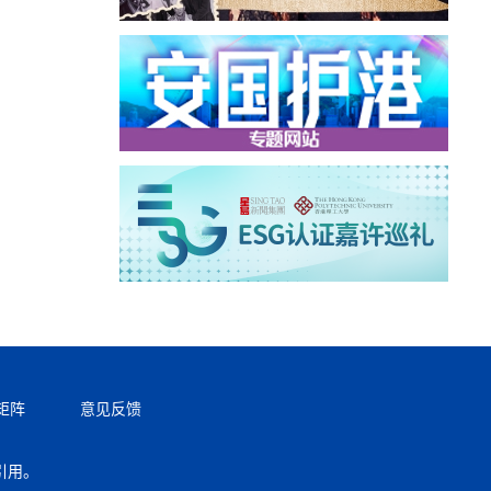
矩阵
意见反馈
引用。
返回顶部