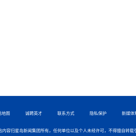
站地图
诚聘英才
联系方式
隐私保护
新媒体
站内容归星岛新闻集团所有，任何单位以及个人未经许可，不得擅自转载