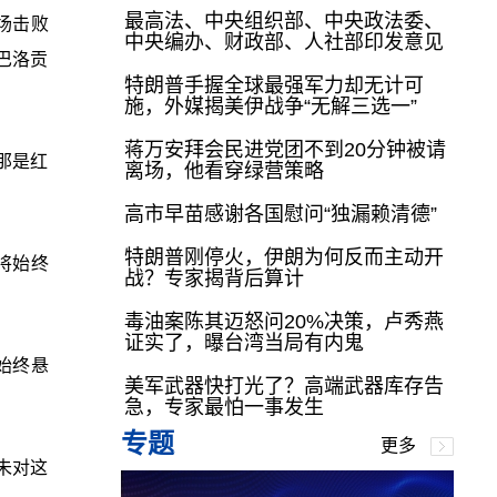
最高法、中央组织部、中央政法委、
场击败
中央编办、财政部、人社部印发意见
巴洛贡
特朗普手握全球最强军力却无计可
施，外媒揭美伊战争“无解三选一”
蒋万安拜会民进党团不到20分钟被请
那是红
离场，他看穿绿营策略
高市早苗感谢各国慰问“独漏赖清德”
特朗普刚停火，伊朗为何反而主动开
将始终
战？专家揭背后算计
毒油案陈其迈怒问20%决策，卢秀燕
证实了，曝台湾当局有内鬼
始终悬
美军武器快打光了？高端武器库存告
急，专家最怕一事发生
专题
更多
未对这