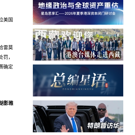
位美国
哈雷莫
处罚，
赛确定
胡影雅