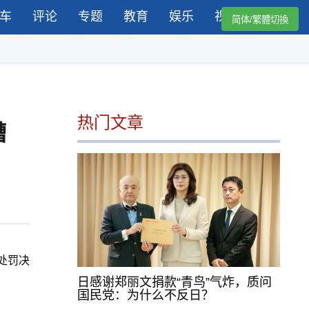
车
评论
专题
教育
娱乐
视频
简体/繁體切換
热门文章
糟
处罚决
日感谢郑丽文捐款“青鸟”气炸，质问
国民党：为什么不反日？