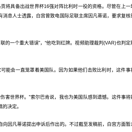
洛贡将具备出战世界杯16强对阵比利时一役的资格。尽管在上一
有消息人士透露，白宫曾致电国际足联主席因凡蒂诺，要求复核
的一个重大错误”，“他吃到红牌。视频助理裁判(VAR)也判定
它可能会一直笼罩着美国队。因为如果他们击败比利时，这件事
会伤害世界杯。”索尔巴肯说，我也为美国队感到遗憾。这件事将
糕的决定。
自向因凡蒂诺提出申诉后作出的。不过截至发稿前，白宫方面暂