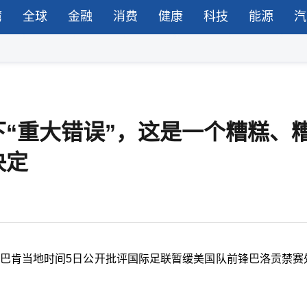
湾
全球
金融
消费
健康
科技
能源
汽
“重大错误”，这是一个糟糕、
决定
尔巴肯当地时间5日公开批评国际足联暂缓美国队前锋巴洛贡禁赛