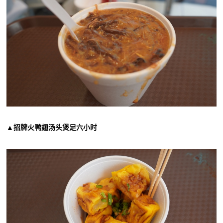
▲招牌火鸭翅汤头煲足六小时