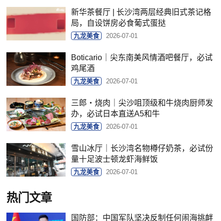
新华茶餐厅 | 长沙湾两层经典旧式茶记格
局，自设饼房必食葡式蛋挞
九龙美食
2026-07-01
Boticario｜尖东南美风情酒吧餐厅，必试
鸡尾酒
九龙美食
2026-07-01
三郎‧烧肉｜尖沙咀顶级和牛烧肉厨师发
办，必试日本直送A5和牛
九龙美食
2026-07-01
雪山冰厅｜长沙湾名物樽仔奶茶，必试份
量十足波士顿龙虾海鲜饭
九龙美食
2026-07-01
热门文章
国防部：中国军队坚决反制任何闹海挑衅