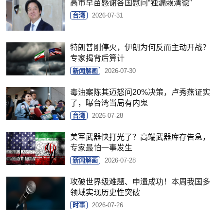
高市早苗感谢各国慰问“独漏赖清德”
台湾
2026-07-31
特朗普刚停火，伊朗为何反而主动开战？
专家揭背后算计
新闻解画
2026-07-30
毒油案陈其迈怒问20%决策，卢秀燕证实
了，曝台湾当局有内鬼
台湾
2026-07-28
美军武器快打光了？高端武器库存告急，
专家最怕一事发生
新闻解画
2026-07-28
攻破世界级难题、申遗成功！本周我国多
领域实现历史性突破
时事
2026-07-26