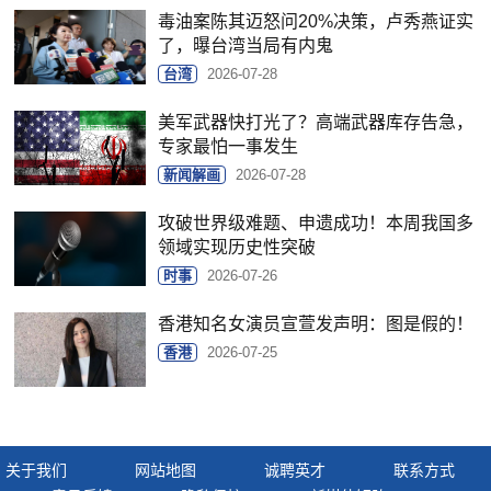
毒油案陈其迈怒问20%决策，卢秀燕证实
了，曝台湾当局有内鬼
台湾
2026-07-28
美军武器快打光了？高端武器库存告急，
专家最怕一事发生
新闻解画
2026-07-28
攻破世界级难题、申遗成功！本周我国多
领域实现历史性突破
时事
2026-07-26
香港知名女演员宣萱发声明：图是假的！
香港
2026-07-25
关于我们
网站地图
诚聘英才
联系方式