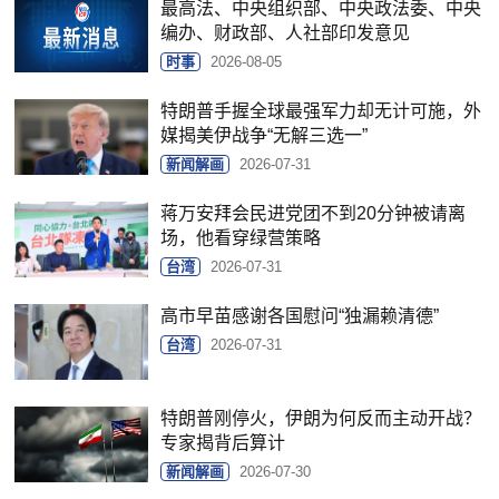
最高法、中央组织部、中央政法委、中央
编办、财政部、人社部印发意见
时事
2026-08-05
特朗普手握全球最强军力却无计可施，外
媒揭美伊战争“无解三选一”
新闻解画
2026-07-31
蒋万安拜会民进党团不到20分钟被请离
场，他看穿绿营策略
台湾
2026-07-31
高市早苗感谢各国慰问“独漏赖清德”
台湾
2026-07-31
特朗普刚停火，伊朗为何反而主动开战？
专家揭背后算计
新闻解画
2026-07-30