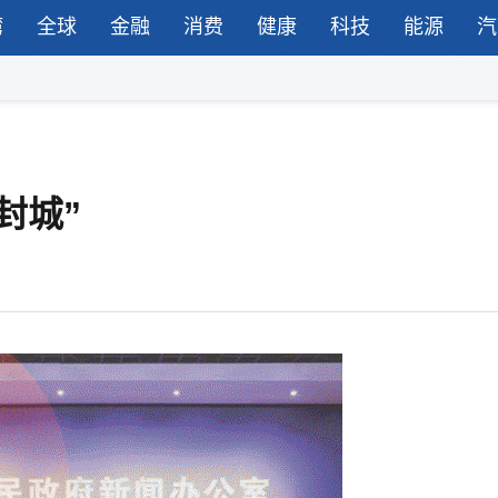
湾
全球
金融
消费
健康
科技
能源
汽
封城”