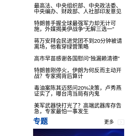
最高法、中央组织部、中央政法委、
中央编办、财政部、人社部印发意见
特朗普手握全球最强军力却无计可
施，外媒揭美伊战争“无解三选一”
蒋万安拜会民进党团不到20分钟被请
离场，他看穿绿营策略
高市早苗感谢各国慰问“独漏赖清德”
特朗普刚停火，伊朗为何反而主动开
战？专家揭背后算计
毒油案陈其迈怒问20%决策，卢秀燕
证实了，曝台湾当局有内鬼
美军武器快打光了？高端武器库存告
急，专家最怕一事发生
专题
更多