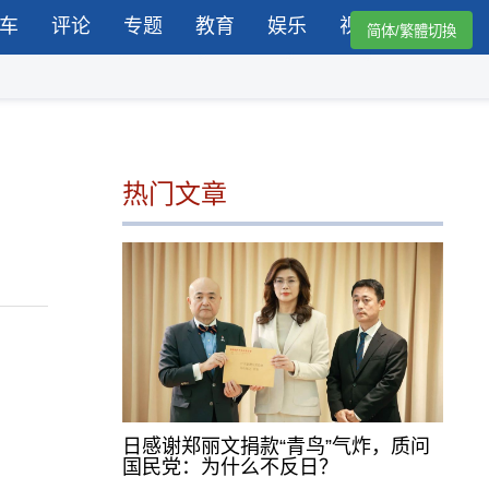
车
评论
专题
教育
娱乐
视频
简体/繁體切換
热门文章
日感谢郑丽文捐款“青鸟”气炸，质问
国民党：为什么不反日？