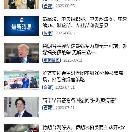
台湾
2026-08-05
最高法、中央组织部、中央政法委、中央
编办、财政部、人社部印发意见
时事
2026-08-05
特朗普手握全球最强军力却无计可施，外
媒揭美伊战争“无解三选一”
新闻解画
2026-07-31
蒋万安拜会民进党团不到20分钟被请离
场，他看穿绿营策略
台湾
2026-07-31
高市早苗感谢各国慰问“独漏赖清德”
台湾
2026-07-31
特朗普刚停火，伊朗为何反而主动开战？