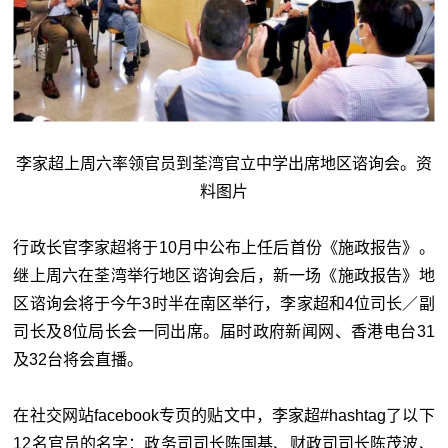
李家超上周六率领官员到荃湾官立中学出席地区谘询会。资
料图片
行政长官李家超将于10月中公布上任后首份《施政报告》。
继上周六在荃湾举行地区谘询会后，新一场《施政报告》地
区谘询会将于今午3时半在南区举行，李家超和4位司长／副
司长及8位局长会一同出席。届时政府新闻网、香港电台31
及32台将会直播。
在社交网站facebook专页的贴文中，李家超#hashtag了以下
12名官员的名字：政务司司长陈国基、财政司司长陈茂波、