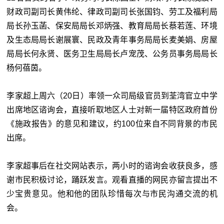
财政司副司长黄伟纶、律政司副司长张国钧、劳工及福利局
局长孙玉菡、保安局局长邓炳强、教育局局长蔡若莲、环境
及生态局局长谢展寰、民政及青年事务局局长麦美娟、房屋
局局长何永贤、医务卫生局局长卢宠茂、公务员事务局局长
杨何蓓茵。
李家超上周六（20日）率领一众司局级官员到荃湾官立中学
出席地区谘询会，直接听取地区人士对新一届特区政府首份
《施政报告》的意见和建议，约100位来自不同背景的市民
出席。
李家超事后在社交网站表示，两小时的谘询会收获良多，感
谢市民积极讨论，踊跃发言。观看直播的网民亦留言提出不
少宝贵意见。他和他的团队珍惜每次与市民沟通交流的机
会。