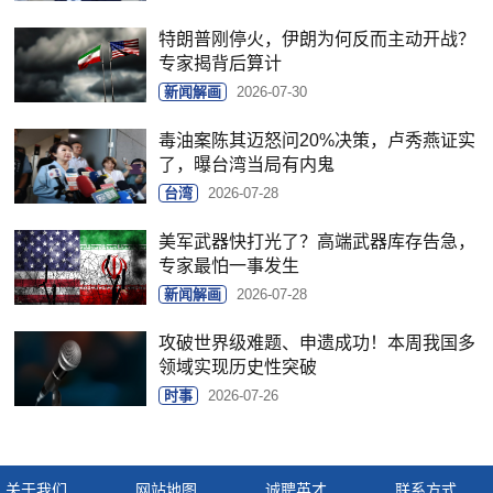
特朗普刚停火，伊朗为何反而主动开战？
专家揭背后算计
新闻解画
2026-07-30
毒油案陈其迈怒问20%决策，卢秀燕证实
了，曝台湾当局有内鬼
台湾
2026-07-28
美军武器快打光了？高端武器库存告急，
专家最怕一事发生
新闻解画
2026-07-28
攻破世界级难题、申遗成功！本周我国多
领域实现历史性突破
时事
2026-07-26
关于我们
网站地图
诚聘英才
联系方式