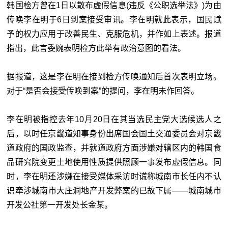
韩国检方曾在1日以散布虚假信息(违反《公职选举法》)为由
传唤李在明于6日到案接受审讯。李在明就此表示，国民赋
予的权力应用于改善民生、克服危机，并作如上表述。报道
指出，此言委婉表明检方此举有政治意图的看法。
据报道，这是李在明在接到检方传唤通知后首次表明立场。
对于“是否会接受传唤到案”的提问，李在明未作回答。
李在明被指控去年10月20日在其当选民主党大选候选人之
后，以时任京畿道知事身份出席国会国土交通委员会对京畿
道政府的国政监查，并就道政府方面涉嫌对辖区内的韩国食
品研究院变更土地使用性质提供照顾一事发布虚假信息。同
时，李在明还涉嫌在接受媒体采访时谎称城南市长任内不认
识牵涉城南市大庄洞地产开发弊案的已故下属——城南城市
开发公社第一开发处长金某。