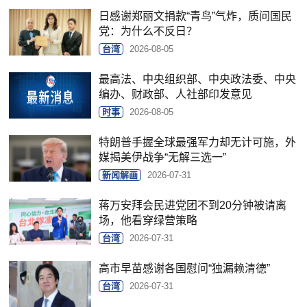
日感谢郑丽文捐款“青鸟”气炸，质问国民
党：为什么不反日？
台湾
2026-08-05
最高法、中央组织部、中央政法委、中央
编办、财政部、人社部印发意见
时事
2026-08-05
特朗普手握全球最强军力却无计可施，外
媒揭美伊战争“无解三选一”
新闻解画
2026-07-31
蒋万安拜会民进党团不到20分钟被请离
场，他看穿绿营策略
台湾
2026-07-31
高市早苗感谢各国慰问“独漏赖清德”
台湾
2026-07-31