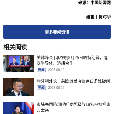
来源：中国新闻网
编辑︱贺巧华
更多
要闻
资讯
相关阅读
美韩峰会 | 李在明8月25日晤特朗普，磋
商半导体、造船合作
要闻
2025-08-12
匈牙利外长：美欧贸易协议存在多处疑问
要闻
2025-08-12
柬埔寨国防部呼吁泰国释放18名被扣押柬
方士兵