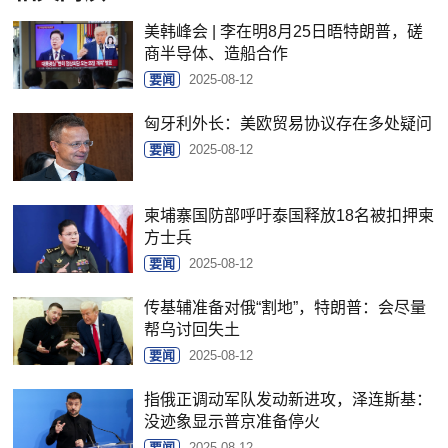
美韩峰会 | 李在明8月25日晤特朗普，磋
商半导体、造船合作
要闻
2025-08-12
匈牙利外长：美欧贸易协议存在多处疑问
要闻
2025-08-12
柬埔寨国防部呼吁泰国释放18名被扣押柬
方士兵
要闻
2025-08-12
传基辅准备对俄“割地”，特朗普：会尽量
帮乌讨回失土
要闻
2025-08-12
指俄正调动军队发动新进攻，泽连斯基：
没迹象显示普京准备停火
要闻
2025-08-12