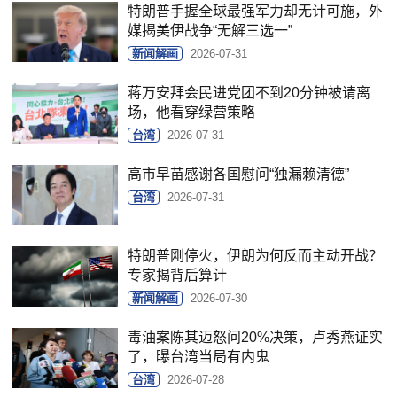
特朗普手握全球最强军力却无计可施，外
媒揭美伊战争“无解三选一”
新闻解画
2026-07-31
蒋万安拜会民进党团不到20分钟被请离
场，他看穿绿营策略
台湾
2026-07-31
高市早苗感谢各国慰问“独漏赖清德”
台湾
2026-07-31
特朗普刚停火，伊朗为何反而主动开战？
专家揭背后算计
新闻解画
2026-07-30
毒油案陈其迈怒问20%决策，卢秀燕证实
了，曝台湾当局有内鬼
台湾
2026-07-28