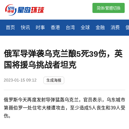
简体/繁體切換
首页
快讯
时事
香港
台湾
全球
金融
消费
俄军导弹袭乌克兰酿5死39伤，英
国将援乌挑战者坦克
2023-01-15 09:12
生成海报
俄罗斯今天再度发射导弹猛轰乌克兰，官员表示，乌东城市
第聂伯罗一处住宅大楼遭攻击，至少造成5人丧生和39人受
伤。