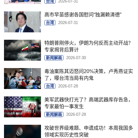
台湾
2026-07-31
高市早苗感谢各国慰问“独漏赖清德”
台湾
2026-07-31
特朗普刚停火，伊朗为何反而主动开战？
专家揭背后算计
新闻解画
2026-07-30
毒油案陈其迈怒问20%决策，卢秀燕证实
了，曝台湾当局有内鬼
台湾
2026-07-28
美军武器快打光了？高端武器库存告急，
专家最怕一事发生
新闻解画
2026-07-28
攻破世界级难题、申遗成功！本周我国多
领域实现历史性突破