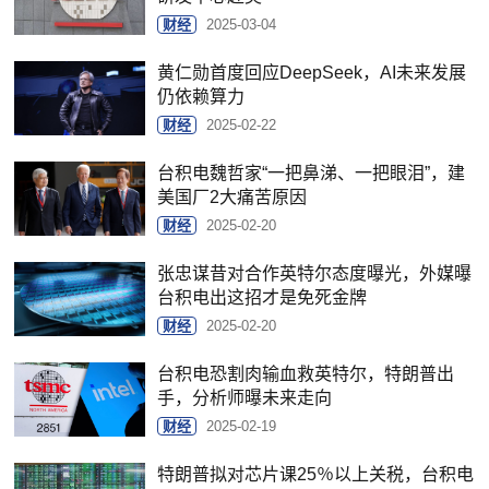
财经
2025-03-04
黄仁勋首度回应DeepSeek，AI未来发展
仍依赖算力
财经
2025-02-22
台积电魏哲家“一把鼻涕、一把眼泪”，建
美国厂2大痛苦原因
财经
2025-02-20
张忠谋昔对合作英特尔态度曝光，外媒曝
台积电出这招才是免死金牌
财经
2025-02-20
台积电恐割肉输血救英特尔，特朗普出
手，分析师曝未来走向
财经
2025-02-19
特朗普拟对芯片课25％以上关税，台积电