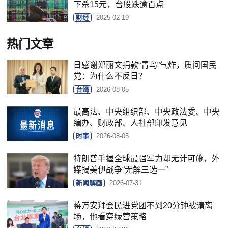
下杀15元，台股跌逾百点
财经
2025-02-19
热门文章
日感谢郑丽文捐款“青鸟”气炸，质问国民
党：为什么不反日？
台湾
2026-08-05
最高法、中央组织部、中央政法委、中央
编办、财政部、人社部印发意见
时事
2026-08-05
特朗普手握全球最强军力却无计可施，外
媒揭美伊战争“无解三选一”
新闻解画
2026-07-31
蒋万安拜会民进党团不到20分钟被请离
场，他看穿绿营策略