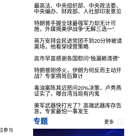
最高法、中央组织部、中央政法委、
中央编办、财政部、人社部印发意见
特朗普手握全球最强军力却无计可
施，外媒揭美伊战争“无解三选一”
蒋万安拜会民进党团不到20分钟被请
离场，他看穿绿营策略
高市早苗感谢各国慰问“独漏赖清德”
特朗普刚停火，伊朗为何反而主动开
战？专家揭背后算计
毒油案陈其迈怒问20%决策，卢秀燕
证实了，曝台湾当局有内鬼
美军武器快打光了？高端武器库存告
急，专家最怕一事发生
专题
更多
位参与