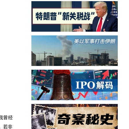
我曾经
。若非