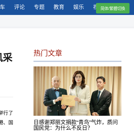
车
评论
专题
教育
娱乐
视频
简体/繁體切換
热门文章
风采
举行了
日感谢郑丽文捐款“青鸟”气炸，质问
港、国
国民党：为什么不反日？