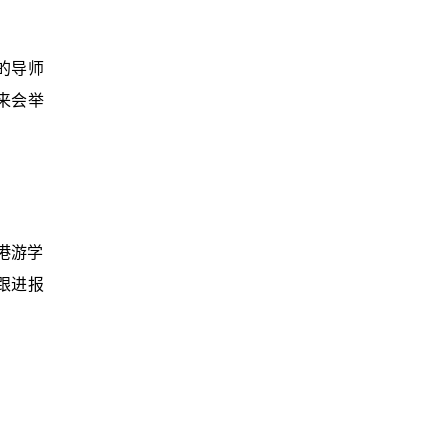
的导师
来会举
港游学
跟进报