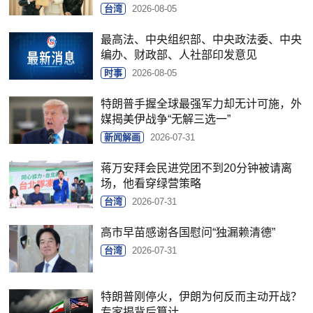
台湾
2026-08-05
最高法、中央组织部、中央政法委、中央
编办、财政部、人社部印发意见
时事
2026-08-05
特朗普手握全球最强军力却无计可施，外
媒揭美伊战争“无解三选一”
新闻解画
2026-07-31
蒋万安拜会民进党团不到20分钟被请离
场，他看穿绿营策略
台湾
2026-07-31
高市早苗感谢各国慰问“独漏赖清德”
台湾
2026-07-31
特朗普刚停火，伊朗为何反而主动开战？
专家揭背后算计