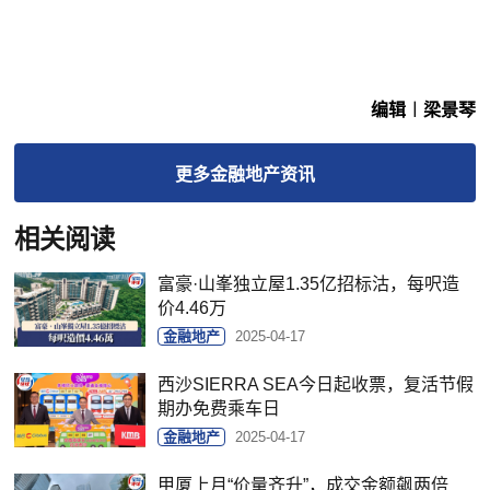
编辑︱梁景琴
更多
金融地产
资讯
相关阅读
富豪·山峯独立屋1.35亿招标沽，每呎造
价4.46万
金融地产
2025-04-17
西沙SIERRA SEA今日起收票，复活节假
期办免费乘车日
金融地产
2025-04-17
甲厦上月“价量齐升”，成交金额飙两倍