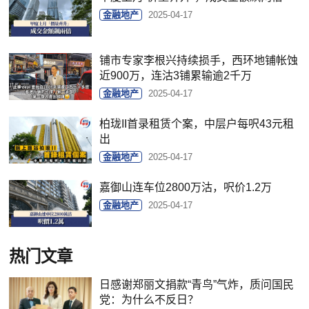
金融地产
2025-04-17
铺市专家李根兴持续损手，西环地铺帐蚀
近900万，连沽3铺累输逾2千万
金融地产
2025-04-17
柏珑II首录租赁个案，中层户每呎43元租
出
金融地产
2025-04-17
嘉御山连车位2800万沽，呎价1.2万
金融地产
2025-04-17
热门文章
日感谢郑丽文捐款“青鸟”气炸，质问国民
党：为什么不反日？