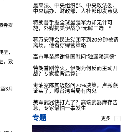
最高法、中央组织部、中央政法委、
中央编办、财政部、人社部印发意见
特朗普手握全球最强军力却无计可
债券提
施，外媒揭美伊战争“无解三选一”
蒋万安拜会民进党团不到20分钟被请
离场，他看穿绿营策略
略转型，
高市早苗感谢各国慰问“独漏赖清德”
进，致
特朗普刚停火，伊朗为何反而主动开
战？专家揭背后算计
毒油案陈其迈怒问20%决策，卢秀燕
截至3月
证实了，曝台湾当局有内鬼
美军武器快打光了？高端武器库存告
急，专家最怕一事发生
专题
更多