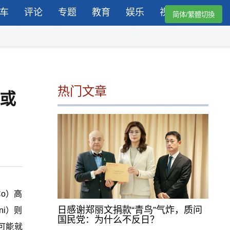
车
评论
专题
教育
娱乐
视频
简体/繁體切換
热门文章
或
o）高
日感谢郑丽文捐款“青鸟”气炸，质问
ni）则
国民党：为什么不反日？
可能就