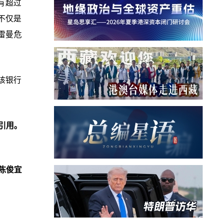
有超过
不仅是
雷曼危
该银行
引用。
陈俊宜