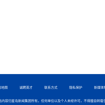
站地图
诚聘英才
联系方式
隐私保护
新媒体
站内容归星岛新闻集团所有，任何单位以及个人未经许可，不得擅自转载