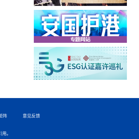
矩阵
意见反馈
引用。
返回顶部