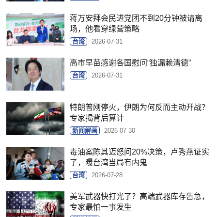
蒋万安拜会民进党团不到20分钟被请离
场，他看穿绿营策略
台湾
2026-07-31
高市早苗感谢各国慰问“独漏赖清德”
台湾
2026-07-31
特朗普刚停火，伊朗为何反而主动开战？
专家揭背后算计
新闻解画
2026-07-30
毒油案陈其迈怒问20%决策，卢秀燕证实
了，曝台湾当局有内鬼
台湾
2026-07-28
美军武器快打光了？高端武器库存告急，
专家最怕一事发生