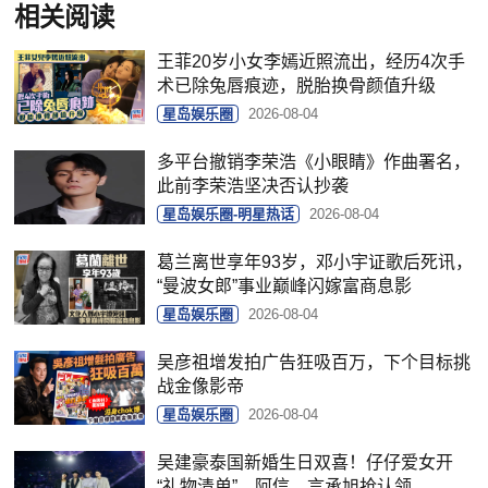
相关阅读
王菲20岁小女李嫣近照流出，经历4次手
术已除兔唇痕迹，脱胎换骨颜值升级
星岛娱乐圈
2026-08-04
多平台撤销李荣浩《小眼睛》作曲署名，
此前李荣浩坚决否认抄袭
星岛娱乐圈-明星热话
2026-08-04
葛兰离世享年93岁，邓小宇证歌后死讯，
“曼波女郎”事业巅峰闪嫁富商息影
星岛娱乐圈
2026-08-04
吴彦祖增发拍广告狂吸百万，下个目标挑
战金像影帝
星岛娱乐圈
2026-08-04
吴建豪泰国新婚生日双喜！仔仔爱女开
“礼物清单”，阿信、言承旭抢认领