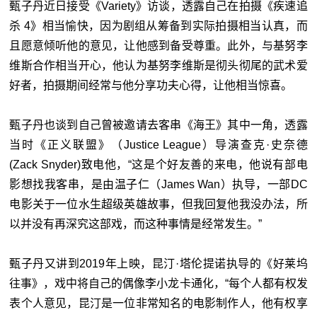
甄子丹近日接受《Variety》访谈，透露自己在拍摄《疾速追
杀 4》相当愉快，因为剧组从筹备到实际拍摄相当认真，而
且愿意倾听他的意见，让他感到备受尊重。此外，与基努李
维斯合作相当开心，他认为基努李维斯是彻头彻尾的武术爱
好者，拍摄期间经常与他分享功夫心得，让他相当惊喜。
甄子丹也谈到自己曾被邀请去客串《海王》其中一角，透露
当时《正义联盟》（Justice League）导演查克·史奈德
(Zack Snyder)致电他，“这是个好友善的来电，他说有部电
影想找我客串，是由温子仁（James Wan）执导，一部DC
电影关于一位水生超级英雄故事，但我回复他我没办法，所
以并没有再深究这部戏，而这种事情是经常发生。”
甄子丹又讲到2019年上映，昆汀·塔伦提诺执导的《好莱坞
往事》，戏中将自己的偶像李小龙卡通化，“每个人都有权发
表个人意见，昆汀是一位非常知名的电影制作人，他有权享