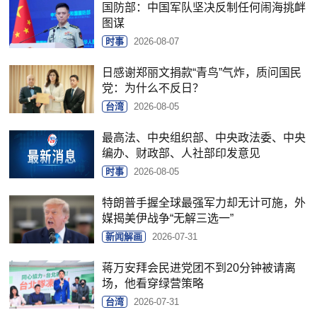
国防部：中国军队坚决反制任何闹海挑衅
图谋
时事
2026-08-07
日感谢郑丽文捐款“青鸟”气炸，质问国民
党：为什么不反日？
台湾
2026-08-05
最高法、中央组织部、中央政法委、中央
编办、财政部、人社部印发意见
时事
2026-08-05
特朗普手握全球最强军力却无计可施，外
媒揭美伊战争“无解三选一”
新闻解画
2026-07-31
蒋万安拜会民进党团不到20分钟被请离
场，他看穿绿营策略
台湾
2026-07-31