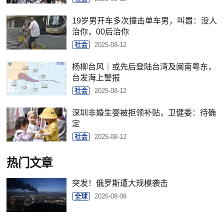
19岁男开车多次撞击单车男，叫嚣：没人
治你，00后治你
社会
2025-08-12
杨柳台风｜或先后登陆台湾及闽南粤东，
台发海上警报
社会
2025-08-12
深圳非婚生婴被拒领补贴，卫健委：待确
定
社会
2025-08-12
热门文章
突发！俄罗斯遭大规模袭击
全球
2026-08-09