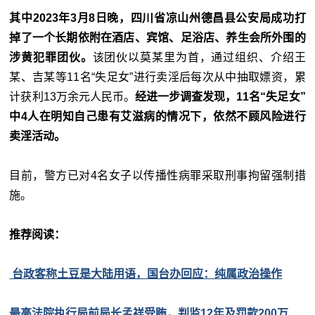
其中2023年3月8日晚，四川省凉山州德昌县公安局成功打
掉了一个长期依附在酒店、宾馆、足浴店、养生会所外围的
涉黄犯罪团伙。
该团伙以莫某里为首，通过组织、介绍王
某、吉某等11名“失足女”进行卖淫后每次从中抽取嫖资，累
计获利13万余元人民币。
经进一步调查发现，11名“失足女”
中4人在明知自己患有艾滋病的情况下，依然不顾风险进行
卖淫活动。
目前，警方已对4名女子以传播性病罪采取刑事拘留强制措
施。
推荐阅读：
台政客称土豆是大陆用语，国台办回应：纯属政治操作
最高法院执行局前局长孟祥受贿，判监12年及罚款200万