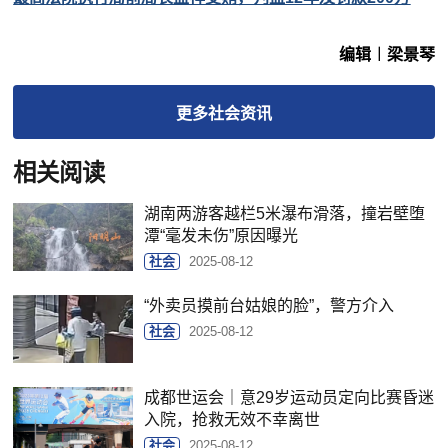
编辑︱梁景琴
更多
社会
资讯
相关阅读
湖南两游客越栏5米瀑布滑落，撞岩壁堕
潭“毫发未伤”原因曝光
社会
2025-08-12
“外卖员摸前台姑娘的脸”，警方介入
社会
2025-08-12
成都世运会｜意29岁运动员定向比赛昏迷
入院，抢救无效不幸离世
社会
2025-08-12