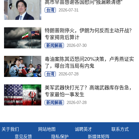
高市早苗感谢各国慰问“独漏赖清德”
台湾
2026-07-31
特朗普刚停火，伊朗为何反而主动开战？
专家揭背后算计
新闻解画
2026-07-30
毒油案陈其迈怒问20%决策，卢秀燕证实
了，曝台湾当局有内鬼
台湾
2026-07-28
美军武器快打光了？高端武器库存告急，
专家最怕一事发生
新闻解画
2026-07-28
关于我们
网站地图
诚聘英才
联系方式
意见反馈
隐私保护
新媒体矩阵