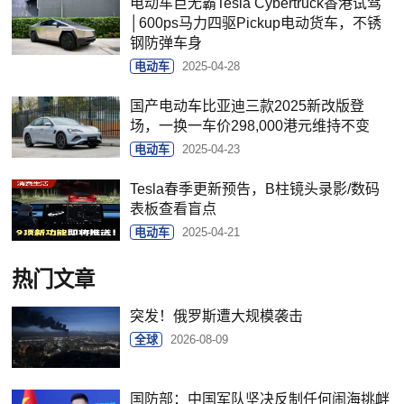
电动车巨无霸Tesla Cybertruck香港试驾
│600ps马力四驱Pickup电动货车，不锈
钢防弹车身
电动车
2025-04-28
国产电动车比亚迪三款2025新改版登
场，一换一车价298,000港元维持不变
电动车
2025-04-23
Tesla春季更新预告，B柱镜头录影/数码
表板查看盲点
电动车
2025-04-21
热门文章
突发！俄罗斯遭大规模袭击
全球
2026-08-09
国防部：中国军队坚决反制任何闹海挑衅