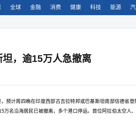
湾
全球
金融
消费
健康
科技
能源
汽
坦，逾15万人急撤离
巴基斯坦，预计周四晚在印度西部古吉拉特邦或巴基斯坦南部信德省登
5万名沿海居民已被撤离，多个港口停运。首位阿拉伯太空人、阿