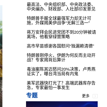
最高法、中央组织部、中央政法委、
中央编办、财政部、人社部印发意见
特朗普手握全球最强军力却无计可
施，外媒揭美伊战争“无解三选一”
蒋万安拜会民进党团不到20分钟被请
离场，他看穿绿营策略
高市早苗感谢各国慰问“独漏赖清德”
特朗普刚停火，伊朗为何反而主动开
战？专家揭背后算计
毒油案陈其迈怒问20%决策，卢秀燕
证实了，曝台湾当局有内鬼
美军武器快打光了？高端武器库存告
急，专家最怕一事发生
专题
更多