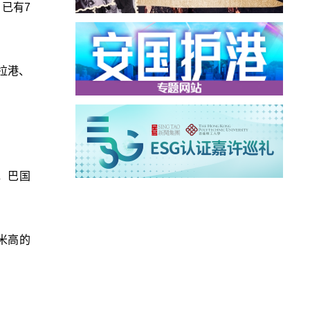
已有7
拉港、
，巴国
米高的