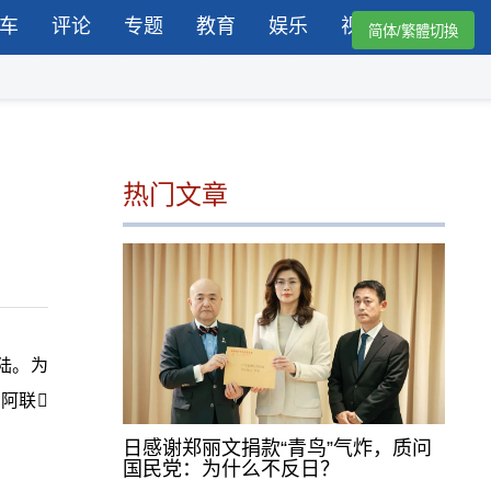
车
评论
专题
教育
娱乐
视频
简体/繁體切換
热门文章
陆。为
联𦮄
日感谢郑丽文捐款“青鸟”气炸，质问
国民党：为什么不反日？