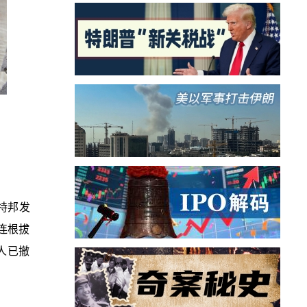
特邦发
连根拔
人已撤