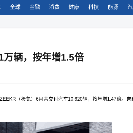
湾
全球
金融
消费
健康
科技
能源
汽
万辆，按年增1.5倍
EKR（极氪）6月共交付汽车10,620辆，按年增1.47倍。