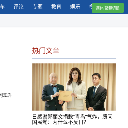
车
评论
专题
教育
娱乐
视频
简体/繁體切換
热门文章
吉利现升
日感谢郑丽文捐款“青鸟”气炸，质问
国民党：为什么不反日？