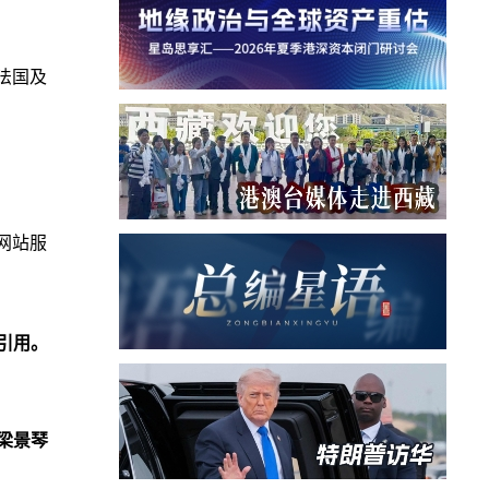
、法国及
网站服
引用。
梁景琴