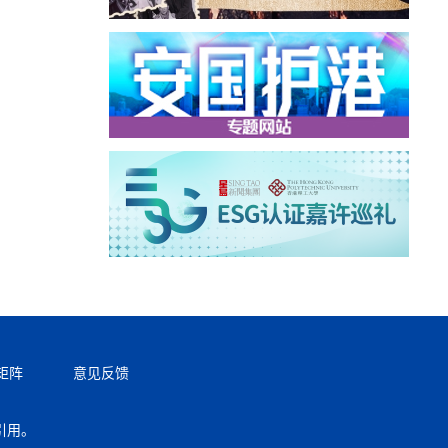
矩阵
意见反馈
引用。
返回顶部