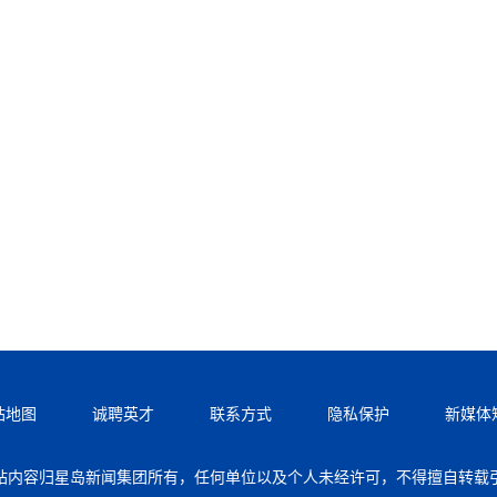
站地图
诚聘英才
联系方式
隐私保护
新媒体
站内容归星岛新闻集团所有，任何单位以及个人未经许可，不得擅自转载