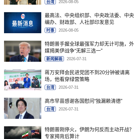
台湾
2026-08-05
最高法、中央组织部、中央政法委、中央
编办、财政部、人社部印发意见
时事
2026-08-05
特朗普手握全球最强军力却无计可施，外
媒揭美伊战争“无解三选一”
新闻解画
2026-07-31
蒋万安拜会民进党团不到20分钟被请离
场，他看穿绿营策略
台湾
2026-07-31
高市早苗感谢各国慰问“独漏赖清德”
台湾
2026-07-31
特朗普刚停火，伊朗为何反而主动开战？
专家揭背后算计