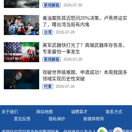
新闻解画
2026-07-30
毒油案陈其迈怒问20%决策，卢秀燕证实
了，曝台湾当局有内鬼
台湾
2026-07-28
美军武器快打光了？高端武器库存告急，
专家最怕一事发生
新闻解画
2026-07-28
攻破世界级难题、申遗成功！本周我国多
领域实现历史性突破
时事
2026-07-26
关于我们
网站地图
诚聘英才
联系方式
意见反馈
隐私保护
新媒体矩阵
本网站内容归星岛新闻集团所有，任何单位以及个人未经许可，不得擅