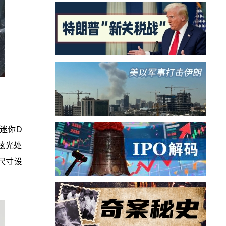
搭迷你D
眩光处
尺寸设