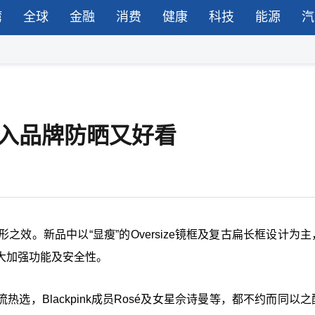
湾
全球
金融
消费
健康
科技
能源
汽
必入品牌防晒又好看
效。新品中以“显瘦”的Oversize镜框及复古扁长框设计为主
大加强功能及安全性。
流热选，Blackpink成员Rosé及女星佘诗曼等，都不约而同以