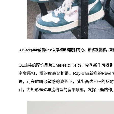
▲Blackpink成员Rose以窄框墨镜配衬背心、热裤及波裤，型格十
OL热捧的配饰品牌Charles & Keith，今季
字金属扣，辨识度高又抢眼。Ray-Ban新推的Re
理，可在眼睛最敏感的波长下，减少高达70%的反射，
计，为矩形框架与流线型的扁平顶部，发挥平衡的作