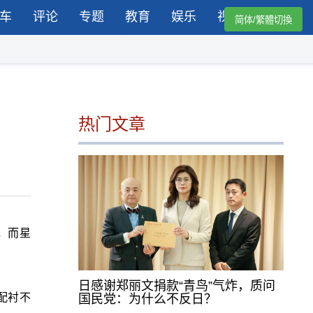
车
评论
专题
教育
娱乐
视频
简体/繁體切換
热门文章
，而星
日感谢郑丽文捐款“青鸟”气炸，质问
之配衬不
国民党：为什么不反日？