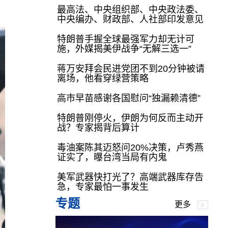
最高法、中央组织部、中央政法委、
中央编办、财政部、人社部印发意见
特朗普手握全球最强军力却无计可
施，外媒揭美伊战争“无解三选一”
蒋万安拜会民进党团不到20分钟被请
离场，他看穿绿营策略
高市早苗感谢各国慰问“独漏赖清德”
特朗普刚停火，伊朗为何反而主动开
战？专家揭背后算计
毒油案陈其迈怒问20%决策，卢秀燕
证实了，曝台湾当局有内鬼
美军武器快打光了？高端武器库存告
急，专家最怕一事发生
专题
更多