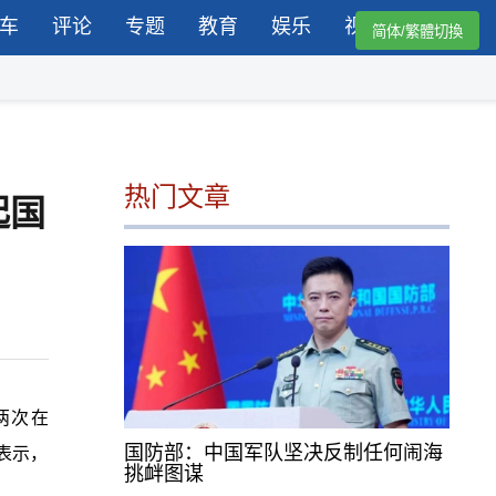
车
评论
专题
教育
娱乐
视频
简体/繁體切換
热门文章
起国
两次在
国防部：中国军队坚决反制任何闹海
表示，
挑衅图谋