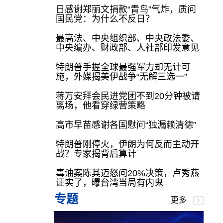
日感谢郑丽文捐款“青鸟”气炸，质问
国民党：为什么不反日？
最高法、中央组织部、中央政法委、
中央编办、财政部、人社部印发意见
特朗普手握全球最强军力却无计可
施，外媒揭美伊战争“无解三选一”
蒋万安拜会民进党团不到20分钟被请
离场，他看穿绿营策略
高市早苗感谢各国慰问“独漏赖清德”
特朗普刚停火，伊朗为何反而主动开
战？专家揭背后算计
毒油案陈其迈怒问20%决策，卢秀燕
证实了，曝台湾当局有内鬼
专题
更多