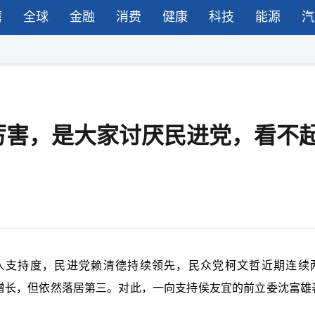
湾
全球
金融
消费
健康
科技
能源
汽
厉害，是大家讨厌民进党，看不
选人支持度，民进党赖清德持续领先，民众党柯文哲近期连续
有增长，但依然落居第三。对此，一向支持侯友宜的前立委沈富雄