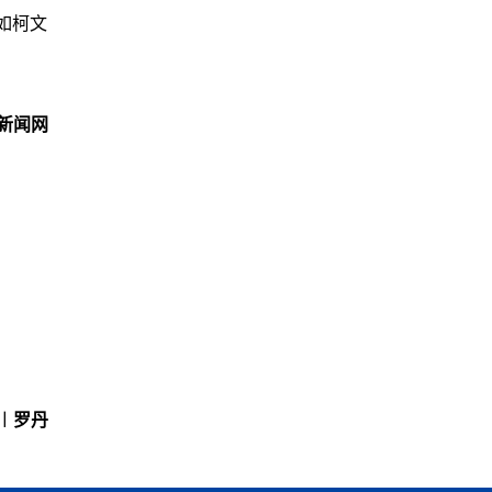
如柯文
新闻网
︱罗丹