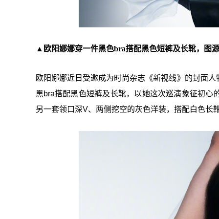
▲欧阳娜娜穿一件黑色bra搭配黑色短裤及长靴，图源
欧阳娜娜近日受邀成为时尚杂志《新视线》的封面人
黑bra搭配黑色短裤及长靴，以她这次巡演象征初
另一套领口深V、两侧挖空的灰色洋装，搭配白色长