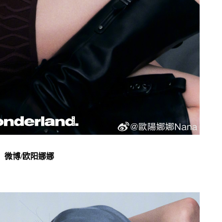
微博/欧阳娜娜