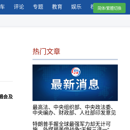
车
评论
专题
教育
娱乐
视频
简体/繁體切換
热门文章
唱会及
最高法、中央组织部、中央政法委、
中央编办、财政部、人社部印发意见
特朗普手握全球最强军力却无计可
施，外媒揭美伊战争“无解三选一”