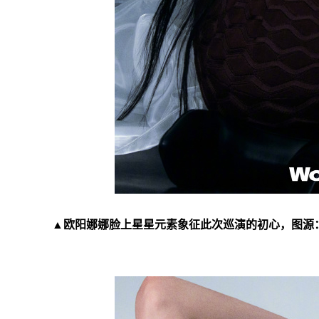
▲欧阳娜娜脸上星星元素象征此次巡演的初心，图源：