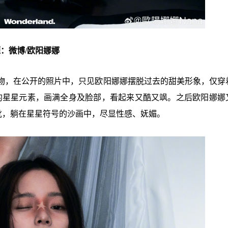
：微博/欧阳娜娜
物，在公开的照片中，只见欧阳娜娜摆脱过去的甜美形象，仅穿
心的星星元素，画满全身及脸部，看起来又酷又飒。之后欧阳娜娜
靴，躺在星星符号的沙画中，尽显性感、妩媚。