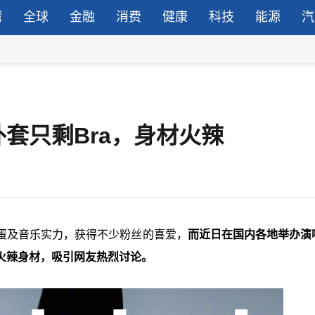
湾
全球
金融
消费
健康
科技
能源
汽
套只剩Bra，身材火辣
蛋及音乐实力，获得不少粉丝的喜爱，
而近日在国内各地举办演
火辣身材，吸引网友热烈讨论。