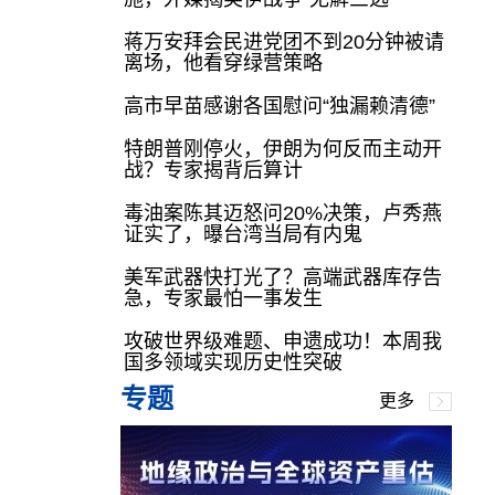
蒋万安拜会民进党团不到20分钟被请
离场，他看穿绿营策略
高市早苗感谢各国慰问“独漏赖清德”
特朗普刚停火，伊朗为何反而主动开
战？专家揭背后算计
毒油案陈其迈怒问20%决策，卢秀燕
证实了，曝台湾当局有内鬼
美军武器快打光了？高端武器库存告
急，专家最怕一事发生
攻破世界级难题、申遗成功！本周我
国多领域实现历史性突破
专题
更多