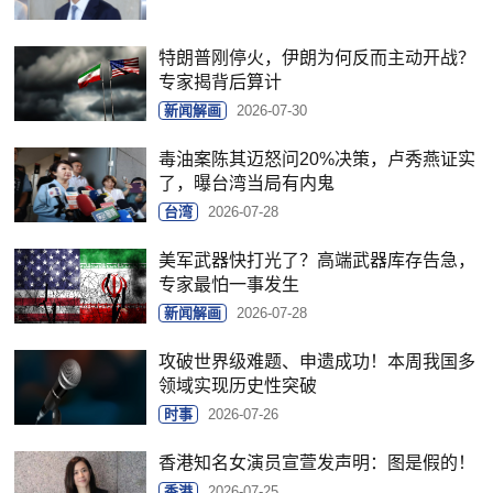
特朗普刚停火，伊朗为何反而主动开战？
专家揭背后算计
新闻解画
2026-07-30
毒油案陈其迈怒问20%决策，卢秀燕证实
了，曝台湾当局有内鬼
台湾
2026-07-28
美军武器快打光了？高端武器库存告急，
专家最怕一事发生
新闻解画
2026-07-28
攻破世界级难题、申遗成功！本周我国多
领域实现历史性突破
时事
2026-07-26
香港知名女演员宣萱发声明：图是假的！
香港
2026-07-25