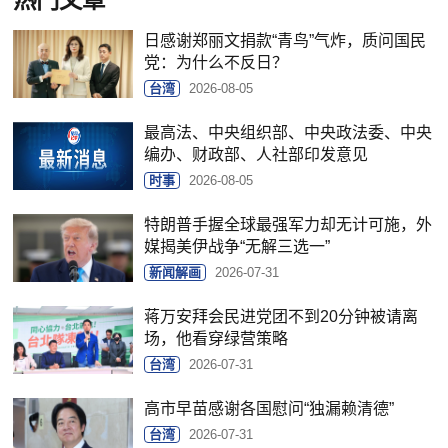
日感谢郑丽文捐款“青鸟”气炸，质问国民
党：为什么不反日？
台湾
2026-08-05
最高法、中央组织部、中央政法委、中央
编办、财政部、人社部印发意见
时事
2026-08-05
特朗普手握全球最强军力却无计可施，外
媒揭美伊战争“无解三选一”
新闻解画
2026-07-31
蒋万安拜会民进党团不到20分钟被请离
场，他看穿绿营策略
台湾
2026-07-31
高市早苗感谢各国慰问“独漏赖清德”
台湾
2026-07-31