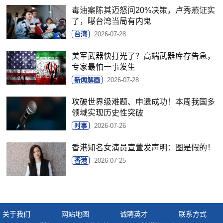
毒油案陈其迈怒问20%决策，卢秀燕证实
了，曝台湾当局有内鬼
台湾
2026-07-28
美军武器快打光了？高端武器库存告急，
专家最怕一事发生
新闻解画
2026-07-28
攻破世界级难题、申遗成功！本周我国多
领域实现历史性突破
时事
2026-07-26
香港知名女演员宣萱发声明：图是假的！
香港
2026-07-25
关于我们
网站地图
诚聘英才
联系方式