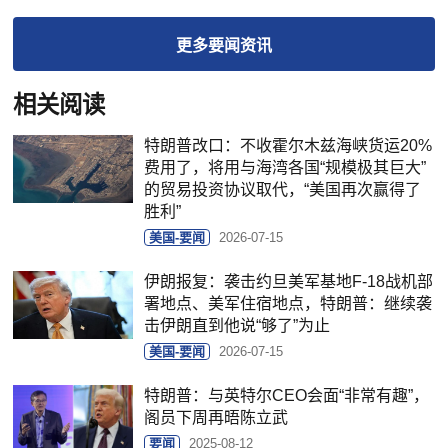
更多
要闻
资讯
相关阅读
特朗普改口：不收霍尔木兹海峡货运20%
费用了，将用与海湾各国“规模极其巨大”
的贸易投资协议取代，“美国再次赢得了
胜利”
美国-要闻
2026-07-15
伊朗报复：袭击约旦美军基地F-18战机部
署地点、美军住宿地点，特朗普：继续袭
击伊朗直到他说“够了”为止
美国-要闻
2026-07-15
特朗普：与英特尔CEO会面“非常有趣”，
阁员下周再晤陈立武
要闻
2025-08-12