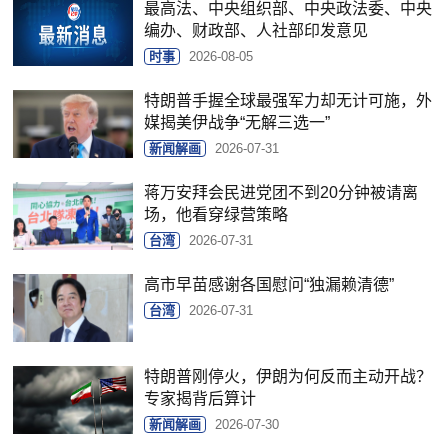
最高法、中央组织部、中央政法委、中央
编办、财政部、人社部印发意见
时事
2026-08-05
特朗普手握全球最强军力却无计可施，外
媒揭美伊战争“无解三选一”
新闻解画
2026-07-31
蒋万安拜会民进党团不到20分钟被请离
场，他看穿绿营策略
台湾
2026-07-31
高市早苗感谢各国慰问“独漏赖清德”
台湾
2026-07-31
特朗普刚停火，伊朗为何反而主动开战？
专家揭背后算计
新闻解画
2026-07-30