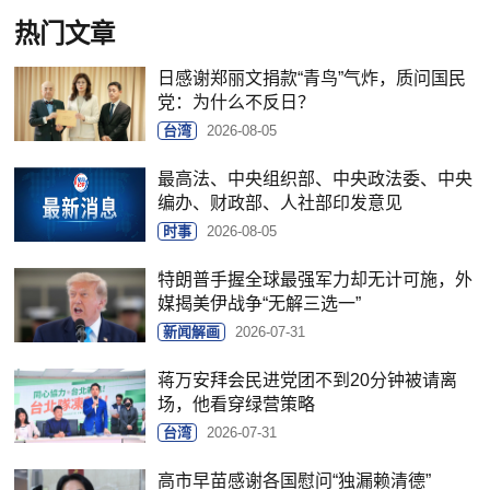
热门文章
日感谢郑丽文捐款“青鸟”气炸，质问国民
党：为什么不反日？
台湾
2026-08-05
最高法、中央组织部、中央政法委、中央
编办、财政部、人社部印发意见
时事
2026-08-05
特朗普手握全球最强军力却无计可施，外
媒揭美伊战争“无解三选一”
新闻解画
2026-07-31
蒋万安拜会民进党团不到20分钟被请离
场，他看穿绿营策略
台湾
2026-07-31
高市早苗感谢各国慰问“独漏赖清德”