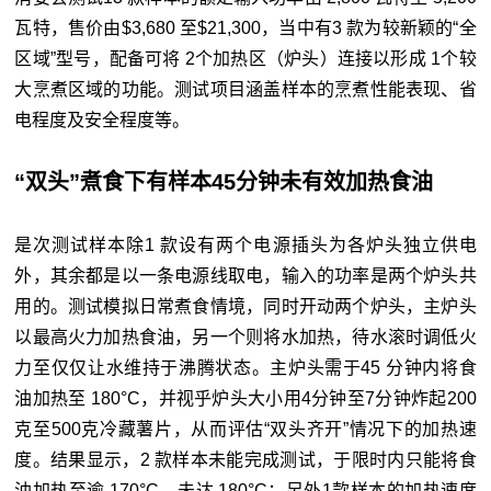
瓦特，售价由$3,680 至$21,300，当中有3 款为较新颖的“全
区域”型号，配备可将 2个加热区（炉头）连接以形成 1个较
大烹煮区域的功能。测试项目涵盖样本的烹煮性能表现、省
电程度及安全程度等。
“双头”煮食下有样本45分钟未有效加热食油
是次测试样本除1 款设有两个电源插头为各炉头独立供电
外，其余都是以一条电源线取电，输入的功率是两个炉头共
用的。测试模拟日常煮食情境，同时开动两个炉头，主炉头
以最高火力加热食油，另一个则将水加热，待水滚时调低火
力至仅仅让水维持于沸腾状态。主炉头需于45 分钟内将食
油加热至 180°C，并视乎炉头大小用4分钟至7分钟炸起200
克至500克冷藏薯片，从而评估“双头齐开”情况下的加热速
度。结果显示，2 款样本未能完成测试，于限时内只能将食
油加热至逾 170°C，未达 180°C；另外1款样本的加热速度