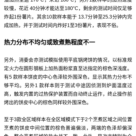
较慢，花近 40分钟才能达至180°C，剩余的测试时间仅足够
炸起1份薯片。其余10款样本能于 13.7分钟至25.3分钟内完
成加热，并于测试时间内炸好1至3份薯片，表现不俗。
热力分布不均匀或致煮熟程度不一
另外，消委会亦测试模拟使用平底锅烤饼的情况，以标准规
定火力在圆形钢板上加热面粉浆直至达指定的棕色深浅度。
有5 款样本饼皮的中心色泽较外围深色，显示其热力分布不
够平均。另外1 款样本则于测试中途因侦测到炉面温度过
高，触发内置的过热保护装置而自动终止运作，终止操作前
烤出的饼皮中心的棕色同样较外围深色。
至于3款全区域样本在全区域模式下于2个烹煮区域之间位置
烹煮的饼皮中间位置的棕色普遍偏淡，两端的色泽却偏深