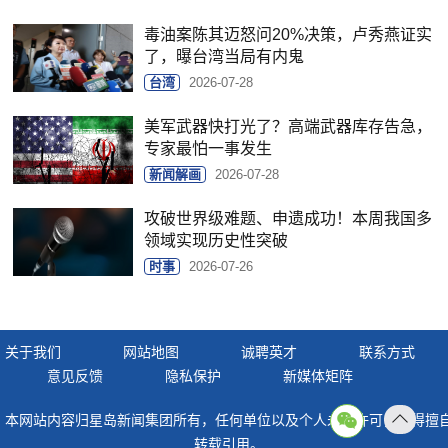
毒油案陈其迈怒问20%决策，卢秀燕证实
了，曝台湾当局有内鬼
台湾
2026-07-28
美军武器快打光了？高端武器库存告急，
专家最怕一事发生
新闻解画
2026-07-28
攻破世界级难题、申遗成功！本周我国多
领域实现历史性突破
时事
2026-07-26
关于我们
网站地图
诚聘英才
联系方式
意见反馈
隐私保护
新媒体矩阵
本网站内容归星岛新闻集团所有，任何单位以及个人未经许可，不得擅
返回
转载引用。