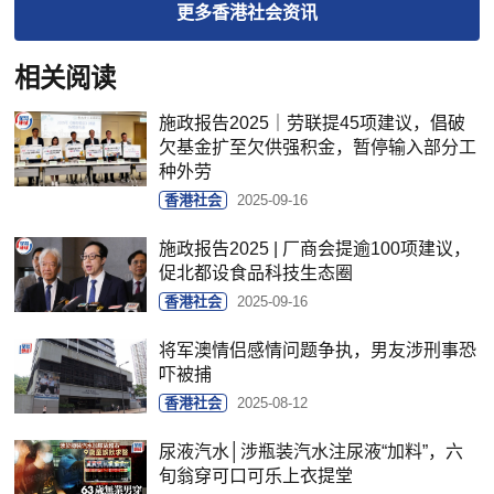
更多
香港社会
资讯
相关阅读
施政报告2025｜劳联提45项建议，倡破
欠基金扩至欠供强积金，暂停输入部分工
种外劳
香港社会
2025-09-16
施政报告2025 | 厂商会提逾100项建议，
促北都设食品科技生态圈
香港社会
2025-09-16
将军澳情侣感情问题争执，男友涉刑事恐
吓被捕
香港社会
2025-08-12
尿液汽水│涉瓶装汽水注尿液“加料”，六
旬翁穿可口可乐上衣提堂