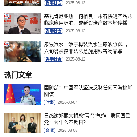
香港社会
2025-08-12
基孔肯尼亚热︱何栢良：未有快测产品达
临床应用标准，或延误治疗致本地传播
香港社会
2025-08-12
尿液汽水｜涉于樽装汽水注尿液“加料”，
六旬翁被控非法恶意施用残害物品罪
香港社会
2025-08-12
热门文章
国防部：中国军队坚决反制任何闹海挑衅
图谋
时事
2026-08-07
日感谢郑丽文捐款“青鸟”气炸，质问国民
党：为什么不反日？
台湾
2026-08-05