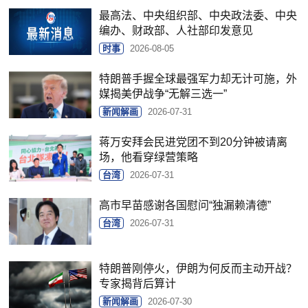
最高法、中央组织部、中央政法委、中央
编办、财政部、人社部印发意见
时事
2026-08-05
特朗普手握全球最强军力却无计可施，外
媒揭美伊战争“无解三选一”
新闻解画
2026-07-31
蒋万安拜会民进党团不到20分钟被请离
场，他看穿绿营策略
台湾
2026-07-31
高市早苗感谢各国慰问“独漏赖清德”
台湾
2026-07-31
特朗普刚停火，伊朗为何反而主动开战？
专家揭背后算计
新闻解画
2026-07-30