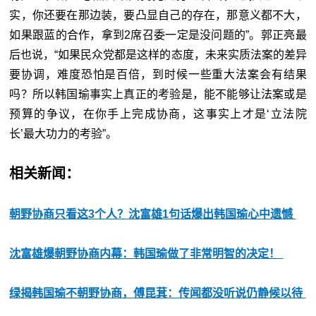
实，你还要在那边装，要凸显自己的存在，那意义都不大，
如果跟蓝的合作，拿到2席召委一定是没问题的”。郭正亮最
后也说，“如果民众党都是这样的态度，未来实质法案的差异
要协调，难度恐怕是百倍，到时候一些重大法案会有结果
吗？所以韩国瑜事实上真正的考验是，能不能够让法案或是
预算的争议，在你手上完成协商，这事实上才是‘
立法院
长’最大功力的考验”。
相关新闻：
朝野协商只看这3个人？沈富雄1句话爆出韩国瑜心中遗憾
沈富雄爆朝野协商内幕：韩国瑜做了非常明智的决定！
绿揭韩国瑜不朝野协商，傅昆萁：传闻都没听说仍静候以待