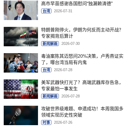
高市早苗感谢各国慰问“独漏赖清德”
台湾
2026-07-31
特朗普刚停火，伊朗为何反而主动开战？
专家揭背后算计
新闻解画
2026-07-30
毒油案陈其迈怒问20%决策，卢秀燕证实
了，曝台湾当局有内鬼
台湾
2026-07-28
美军武器快打光了？高端武器库存告急，
专家最怕一事发生
新闻解画
2026-07-28
攻破世界级难题、申遗成功！本周我国多
领域实现历史性突破
时事
2026-07-26