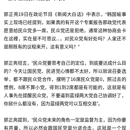
郭正亮19日在政论节目《新闻大白话》中表示，“韩国瑜事
实上现场已经提到，如果真的有开这个专案报告那政党代表
愿意给民众党多一席，民众党还是拒绝，通常这种协商会卡
在这裡，实在是不可思议...，对民众党有好处吗？人家还不
是照既有的议程来开，这有意义吗？”
郭正亮坦言，“民众党要思考自己的定位，到底要达成什么目
的？今天让国民党、民进党心情都不太好，所以就说召委选
举，都不跟民众党合作，摆明了16席民众党是0，照过去的
惯例，8席不算小党，得到1到2席都是有可能的，这就是有
人事先在提醒民众党，不要逼到蓝绿两大党自己协调好了，
你就什么都没有，因为蓝绿两党可以互相交易”。
郭正亮提到，“民众党未来的角色一定是监督为主，因为你要
有声量，所以必然会跟国民党是分进合击，这就是一个现