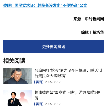
傻眼！国民党求证：韩院长没发出“不便协商”公文
来源：中时新闻网
编辑︱贺巧华
更多
要闻
资讯
相关阅读
台湾网红“馆长”陈之汉今日抵深，喊话“让
台湾民众大饱眼福”
要闻
2025-08-12
赖清德声望“雪崩式下跌”，游盈隆曝1关
键
要闻
2025-08-12