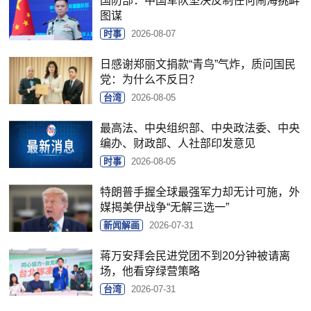
国防部：中国军队坚决反制任何闹海挑衅
图谋
时事
2026-08-07
日感谢郑丽文捐款“青鸟”气炸，质问国民
党：为什么不反日？
台湾
2026-08-05
最高法、中央组织部、中央政法委、中央
编办、财政部、人社部印发意见
时事
2026-08-05
特朗普手握全球最强军力却无计可施，外
媒揭美伊战争“无解三选一”
新闻解画
2026-07-31
蒋万安拜会民进党团不到20分钟被请离
场，他看穿绿营策略
台湾
2026-07-31