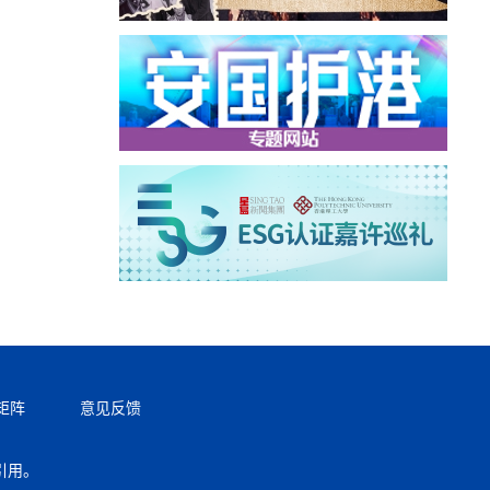
矩阵
意见反馈
引用。
返回顶部