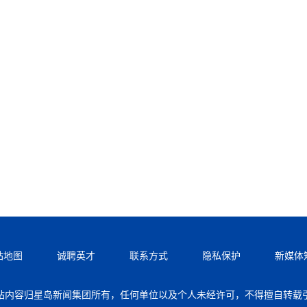
站地图
诚聘英才
联系方式
隐私保护
新媒体
站内容归星岛新闻集团所有，任何单位以及个人未经许可，不得擅自转载