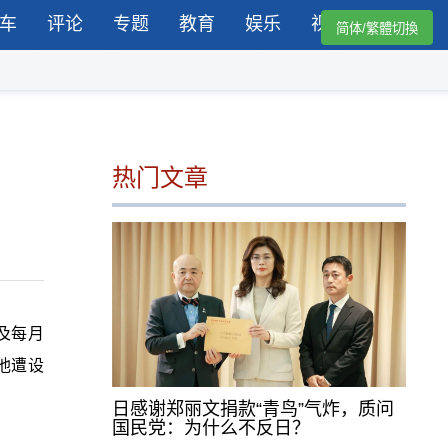
车
评论
专题
教育
娱乐
视频
简体/繁體切換
热门文章
及每月
他遭设
日感谢郑丽文捐款“青鸟”气炸，质问
国民党：为什么不反日？