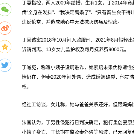
丁妻指控，两人2009年结婚，生有1女，丁2014
传“全身在发抖”、“我决定离婚了”、“只有畜生会干
违反伦常，并造成她心中无法抹灭伤痛及愧疚。
丁因该案2018年10月间入监服刑、2021年8月
诉请判离、13岁女儿监护权及每月抚养费9000元。
丁喊冤，称遭小姨子设局敲诈，她索赔未果伪称遭性
情仍在，但妻2020年间外遇，造成婚姻破裂，他提
权。
经社工访谈，女儿称，她与爸爸关系还好，但跟妈妈
法官认为，丁男性侵犯行已判决确定，犯行重创妻原
小姨子身亡、丁长期在监及妻外遇等风波，已无回复