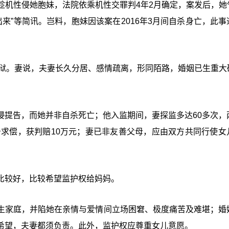
年竟趁机性侵她胞妹，法院依乘机性交罪判4年2月确定，案发后，她
得出来”等简讯。岂料，胞妹因该案在2016年3月间自杀身亡，此
假释出狱。妻说，夫妻长久分居、感情疏离，形同陌路，婚姻已生重大
侵提告，而她并非自杀死亡；他入监期间，妻探监多达60多次，
告求偿，获判赔10万元；妻已非友善父母，应由双方共同行使女
比较好，比较希望监护权给妈妈。
生家庭，并陷她在亲情与爱情间立场困窘、极度痛苦及难堪；婚
希望，夫妻都须负责。此外，监护权应尊重女儿意愿。