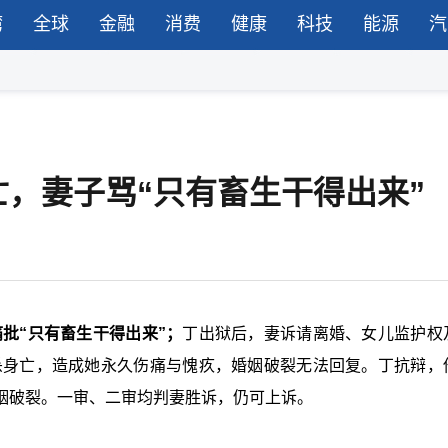
湾
全球
金融
消费
健康
科技
能源
汽
，妻子骂“只有畜生干得出来”
痛批“只有畜生干得出来”；
丁出狱后，妻诉请离婚、女儿监护权
自杀身亡，造成她永久伤痛与愧疚，婚姻破裂无法回复。丁抗辩，
姻破裂。一审、二审均判妻胜诉，仍可上诉。