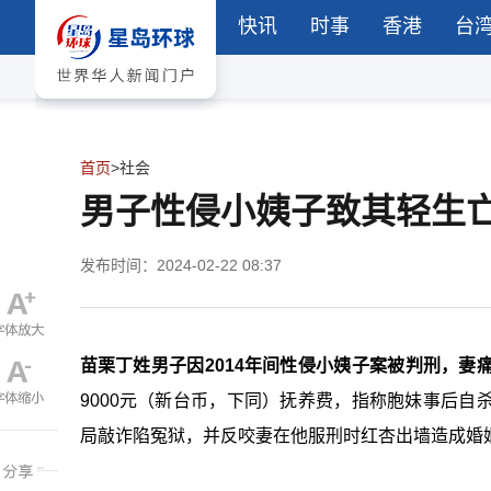
快讯
时事
香港
台
首页
>
社会
男子性侵小姨子致其轻生亡
发布时间：2024-02-22 08:37
苗栗丁姓男子因2014年间性侵小姨子案被判刑，妻
9000元（新台币，下同）抚养费，指称胞妹事后
局敲诈陷冤狱，并反咬妻在他服刑时红杏出墙造成婚