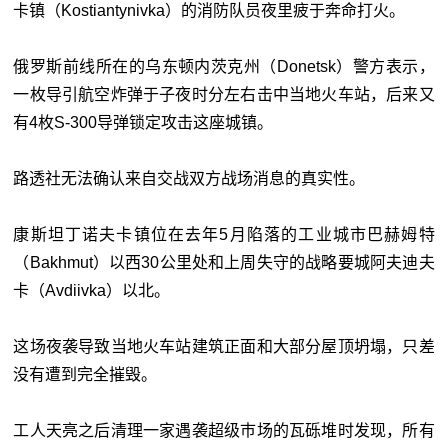
卡镇（Kostiantynivka）的消防队员夜里疲于奔命打火。
俄罗斯前线所在的乌东顿内茨克州（Donetsk）警方表示，
一枚导引航空炸弹于子夜时分左右击中当地火车站，后来又
有4枚S-300导弹锁定攻击这座城镇。
路透社无法确认来自交战双方战场消息的真实性。
康斯坦丁诺夫卡镇位在去年5月陷落的工业城市巴赫姆特
（Bakhmut）以西30公里处和上周失守的战略要城阿夫迪夫
卡（Avdiivka）以北。
这场夜袭导致当地火车站建筑正面和大部分屋顶坍塌，只差
没有遭到完全摧毁。
工人天亮之后清理一家遇袭超级巿场的瓦砾堆时发现，所有