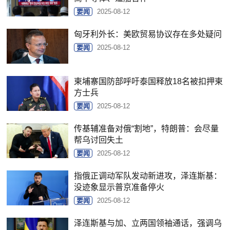
要闻
2025-08-12
匈牙利外长：美欧贸易协议存在多处疑问
要闻
2025-08-12
柬埔寨国防部呼吁泰国释放18名被扣押柬
方士兵
要闻
2025-08-12
传基辅准备对俄“割地”，特朗普：会尽量
帮乌讨回失土
要闻
2025-08-12
指俄正调动军队发动新进攻，泽连斯基：
没迹象显示普京准备停火
要闻
2025-08-12
泽连斯基与加、立两国领袖通话，强调乌