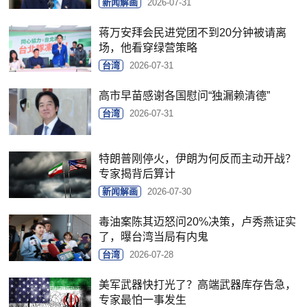
新闻解画
2026-07-31
蒋万安拜会民进党团不到20分钟被请离
场，他看穿绿营策略
台湾
2026-07-31
高市早苗感谢各国慰问“独漏赖清德”
台湾
2026-07-31
特朗普刚停火，伊朗为何反而主动开战？
专家揭背后算计
新闻解画
2026-07-30
毒油案陈其迈怒问20%决策，卢秀燕证实
了，曝台湾当局有内鬼
台湾
2026-07-28
美军武器快打光了？高端武器库存告急，
专家最怕一事发生