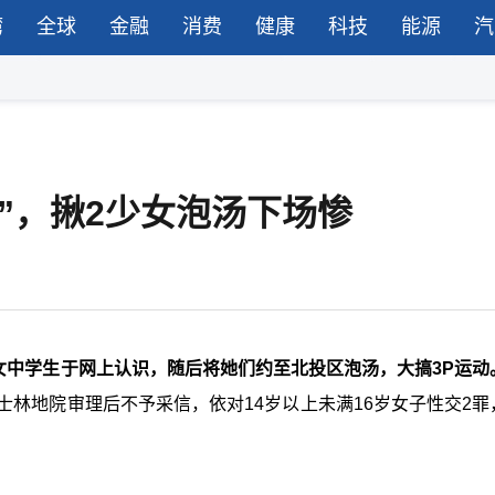
湾
全球
金融
消费
健康
科技
能源
汽
耐”，揪2少女泡汤下场惨
的女中学生于网上认识，随后将她们约至北投区泡汤，大搞3P运动
士林地院审理后不予采信，依对14岁以上未满16岁女子性交2罪