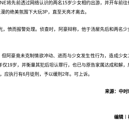
INE将先前透过网络认识的两名15岁少女相约出游，并开车前往
漫的绝美氛围下大玩3P，直至天亮才离去。
光，愤而报警处理。侦查时，阿豪辩称，他于汤屋先后和两名少
，但阿豪竟未克制情欲冲动、进而与少女发生性行为，造成少女
年仅19岁，并衡量其犯后坦认罪行，也已与原告家属达成和解，
月，应执行有6月徒刑，予以缓刑2年。可上诉。
来源：中时
编辑︱