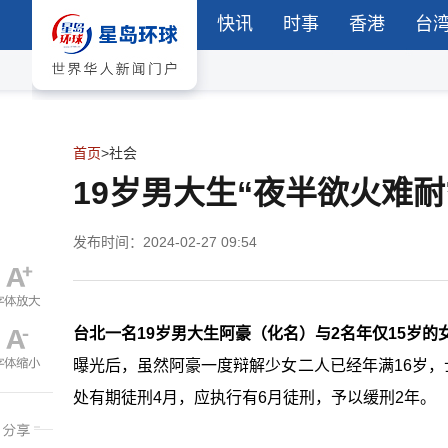
快讯
时事
香港
台
首页
>
社会
19岁男大生“夜半欲火难
发布时间：2024-02-27 09:54
台北一名19岁男大生阿豪（化名）与2名年仅15岁
曝光后，虽然阿豪一度辩解少女二人已经年满16岁，
处有期徒刑4月，应执行有6月徒刑，予以缓刑2年。