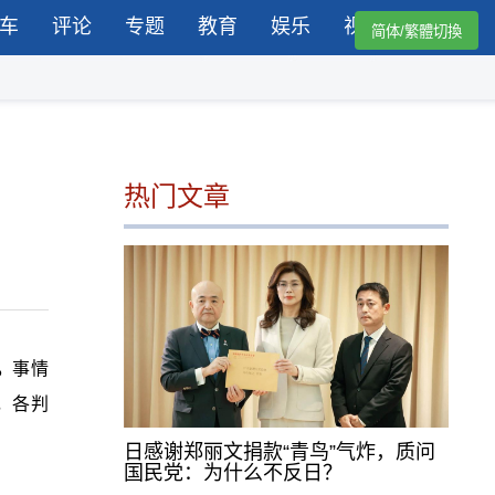
车
评论
专题
教育
娱乐
视频
简体/繁體切換
热门文章
。
事情
，各判
日感谢郑丽文捐款“青鸟”气炸，质问
国民党：为什么不反日？