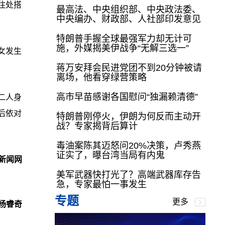
住处搭
最高法、中央组织部、中央政法委、
中央编办、财政部、人社部印发意见
特朗普手握全球最强军力却无计可
施，外媒揭美伊战争“无解三选一”
女发生
蒋万安拜会民进党团不到20分钟被请
离场，他看穿绿营策略
高市早苗感谢各国慰问“独漏赖清德”
二人身
后依对
特朗普刚停火，伊朗为何反而主动开
战？专家揭背后算计
毒油案陈其迈怒问20%决策，卢秀燕
证实了，曝台湾当局有内鬼
新闻网
美军武器快打光了？高端武器库存告
急，专家最怕一事发生
专题
更多
杨睿奇