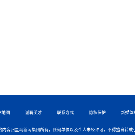
站地图
诚聘英才
联系方式
隐私保护
新媒体
站内容归星岛新闻集团所有，任何单位以及个人未经许可，不得擅自转载