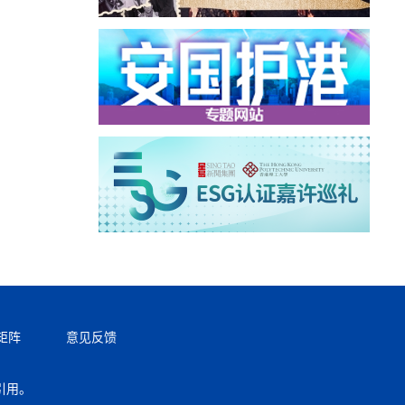
矩阵
意见反馈
引用。
返回顶部