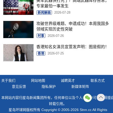
美军武器快打光了？高端武器库存告急，
专家最怕一事发生
新闻解画
2026-07-28
攻破世界级难题、申遗成功！本周我国多
领域实现历史性突破
时事
2026-07-26
香港知名女演员宣萱发声明：图是假的！
香港
2026-07-25
关于我们
网站地图
诚聘英才
联系方式
意见反馈
隐私保护
新媒体矩阵
本网站内容归星岛新闻集团所有，任何单位以及个人未经许可，不得擅
返回
转载引用。
顶部
星岛环球网版权所有 Copyright © 2005-2026 Stnn.cc All Rights