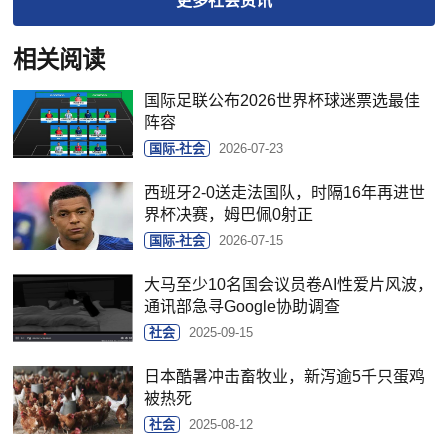
更多
社会
资讯
相关阅读
国际足联公布2026世界杯球迷票选最佳
阵容
国际-社会
2026-07-23
西班牙2-0送走法国队，时隔16年再进世
界杯决赛，姆巴佩0射正
国际-社会
2026-07-15
大马至少10名国会议员卷AI性爱片风波，
通讯部急寻Google协助调查
社会
2025-09-15
日本酷暑冲击畜牧业，新泻逾5千只蛋鸡
被热死
社会
2025-08-12