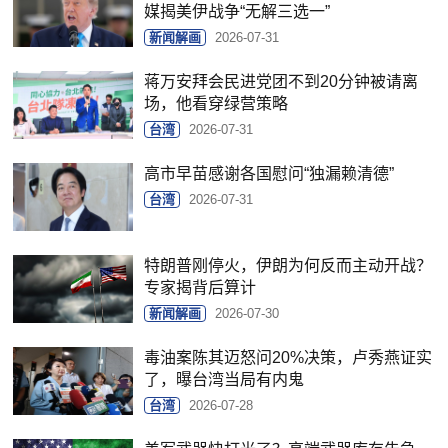
媒揭美伊战争“无解三选一”
新闻解画
2026-07-31
蒋万安拜会民进党团不到20分钟被请离
场，他看穿绿营策略
台湾
2026-07-31
高市早苗感谢各国慰问“独漏赖清德”
台湾
2026-07-31
特朗普刚停火，伊朗为何反而主动开战？
专家揭背后算计
新闻解画
2026-07-30
毒油案陈其迈怒问20%决策，卢秀燕证实
了，曝台湾当局有内鬼
台湾
2026-07-28