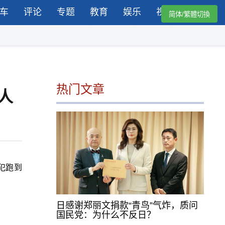
车
评论
专题
教育
娱乐
视频
简体/繁體切換
热门文章
人
犯跑到
日感谢郑丽文捐款“青鸟”气炸，质问
国民党：为什么不反日？