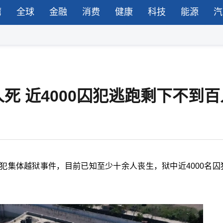
湾
全球
金融
消费
健康
科技
能源
汽
死 近4000囚犯逃跑剩下不到百
犯集体越狱事件，目前已知至少十余人丧生，狱中近4000名囚