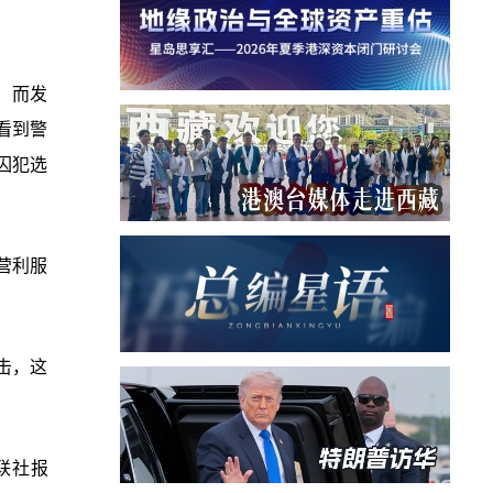
y）而发
看到警
囚犯选
非营利服
袭击，这
联社报