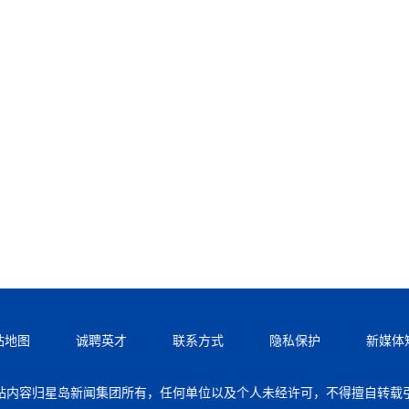
站地图
诚聘英才
联系方式
隐私保护
新媒体
站内容归星岛新闻集团所有，任何单位以及个人未经许可，不得擅自转载