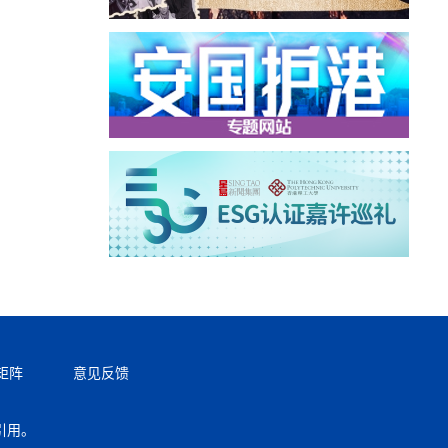
矩阵
意见反馈
引用。
返回顶部