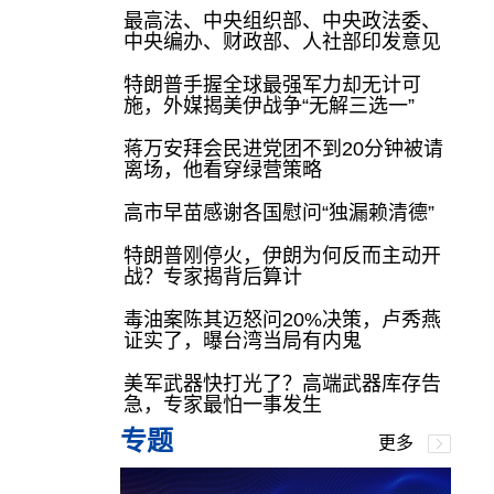
最高法、中央组织部、中央政法委、
中央编办、财政部、人社部印发意见
特朗普手握全球最强军力却无计可
施，外媒揭美伊战争“无解三选一”
蒋万安拜会民进党团不到20分钟被请
离场，他看穿绿营策略
高市早苗感谢各国慰问“独漏赖清德”
特朗普刚停火，伊朗为何反而主动开
战？专家揭背后算计
毒油案陈其迈怒问20%决策，卢秀燕
证实了，曝台湾当局有内鬼
美军武器快打光了？高端武器库存告
急，专家最怕一事发生
专题
更多