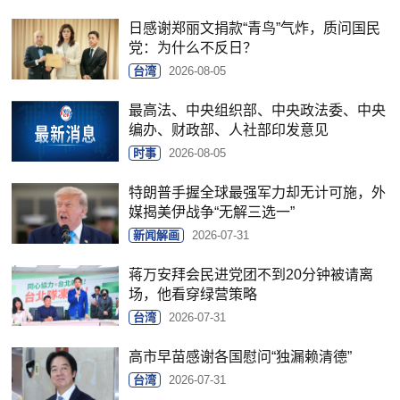
日感谢郑丽文捐款“青鸟”气炸，质问国民
党：为什么不反日？
台湾
2026-08-05
最高法、中央组织部、中央政法委、中央
编办、财政部、人社部印发意见
时事
2026-08-05
特朗普手握全球最强军力却无计可施，外
媒揭美伊战争“无解三选一”
新闻解画
2026-07-31
蒋万安拜会民进党团不到20分钟被请离
场，他看穿绿营策略
台湾
2026-07-31
高市早苗感谢各国慰问“独漏赖清德”
台湾
2026-07-31