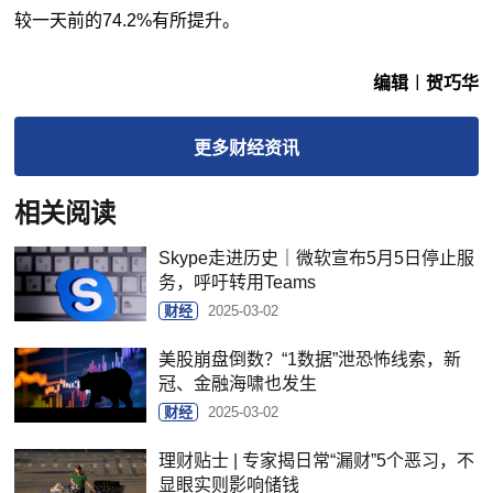
较一天前的74.2%有所提升。
编辑︱贺巧华
更多
财经
资讯
相关阅读
Skype走进历史｜微软宣布5月5日停止服
务，呼吁转用Teams
财经
2025-03-02
美股崩盘倒数？“1数据”泄恐怖线索，新
冠、金融海啸也发生
财经
2025-03-02
理财贴士 | 专家揭日常“漏财”5个恶习，不
显眼实则影响储钱