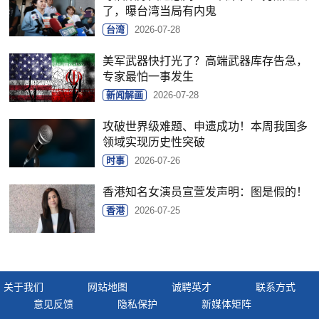
了，曝台湾当局有内鬼
台湾
2026-07-28
美军武器快打光了？高端武器库存告急，
专家最怕一事发生
新闻解画
2026-07-28
攻破世界级难题、申遗成功！本周我国多
领域实现历史性突破
时事
2026-07-26
香港知名女演员宣萱发声明：图是假的！
香港
2026-07-25
关于我们
网站地图
诚聘英才
联系方式
意见反馈
隐私保护
新媒体矩阵