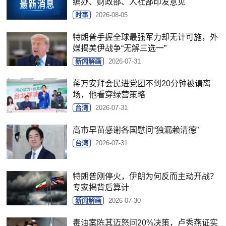
编办、财政部、人社部印发意见
时事
2026-08-05
特朗普手握全球最强军力却无计可施，外
媒揭美伊战争“无解三选一”
新闻解画
2026-07-31
蒋万安拜会民进党团不到20分钟被请离
场，他看穿绿营策略
台湾
2026-07-31
高市早苗感谢各国慰问“独漏赖清德”
台湾
2026-07-31
特朗普刚停火，伊朗为何反而主动开战？
专家揭背后算计
新闻解画
2026-07-30
毒油案陈其迈怒问20%决策，卢秀燕证实