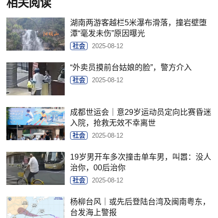
相关阅读
湖南两游客越栏5米瀑布滑落，撞岩壁堕
潭“毫发未伤”原因曝光
社会
2025-08-12
“外卖员摸前台姑娘的脸”，警方介入
社会
2025-08-12
成都世运会｜意29岁运动员定向比赛昏迷
入院，抢救无效不幸离世
社会
2025-08-12
19岁男开车多次撞击单车男，叫嚣：没人
治你，00后治你
社会
2025-08-12
杨柳台风｜或先后登陆台湾及闽南粤东，
台发海上警报