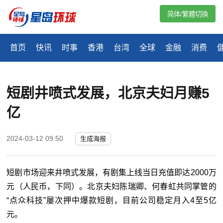
简体/繁體切換
首页
快讯
时事
香港
台湾
全球
金融
消费
短剧井喷式发展，北京夫妇月赚5
亿
2024-03-12 09:50
生成海报
短剧市场迎来井喷式发展，有剧集上线当日充值即达2000万
元（人民币，下同）。北京夫妇陈瑞卿、何春虹共同掌管的
“点众科技”屡次押中爆款短剧，目前公司稳定月入4至5亿
元。