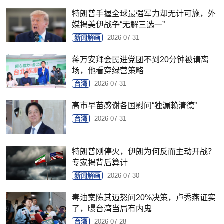
特朗普手握全球最强军力却无计可施，外
媒揭美伊战争“无解三选一”
新闻解画
2026-07-31
蒋万安拜会民进党团不到20分钟被请离
场，他看穿绿营策略
台湾
2026-07-31
高市早苗感谢各国慰问“独漏赖清德”
台湾
2026-07-31
特朗普刚停火，伊朗为何反而主动开战？
专家揭背后算计
新闻解画
2026-07-30
毒油案陈其迈怒问20%决策，卢秀燕证实
了，曝台湾当局有内鬼
台湾
2026-07-28