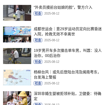
“外卖员摸前台姑娘的脸”，警方介入
社会
2025-08-12
成都世运会｜意29岁运动员定向比赛昏迷
入院，抢救无效不幸离世
社会
2025-08-12
19岁男开车多次撞击单车男，叫嚣：没人
治你，00后治你
社会
2025-08-12
杨柳台风｜或先后登陆台湾及闽南粤东，
台发海上警报
社会
2025-08-12
深圳非婚生婴被拒领补贴，卫健委：待确
定
社会
2025-08-12