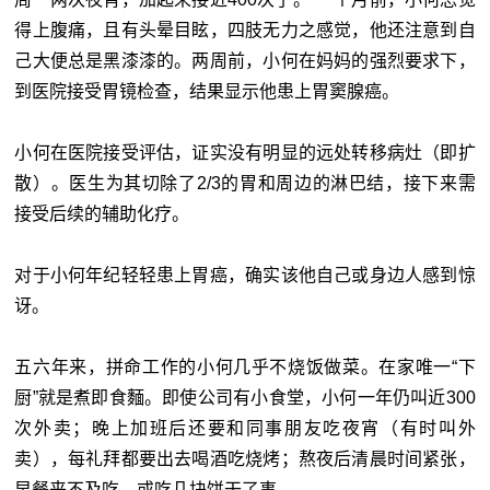
得上腹痛，且有头晕目眩，四肢无力之感觉，他还注意到自
己大便总是黑漆漆的。两周前，小何在妈妈的强烈要求下，
到医院接受胃镜检查，结果显示他患上胃窦腺癌。
小何在医院接受评估，证实没有明显的远处转移病灶（即扩
散）。医生为其切除了2/3的胃和周边的淋巴结，接下来需
接受后续的辅助化疗。
对于小何年纪轻轻患上胃癌，确实该他自己或身边人感到惊
讶。
五六年来，拼命工作的小何几乎不烧饭做菜。在家唯一“下
厨”就是煮即食麵。即使公司有小食堂，小何一年仍叫近300
次外卖；晚上加班后还要和同事朋友吃夜宵（有时叫外
卖），每礼拜都要出去喝酒吃烧烤；熬夜后清晨时间紧张，
早餐来不及吃，或吃几块饼干了事。