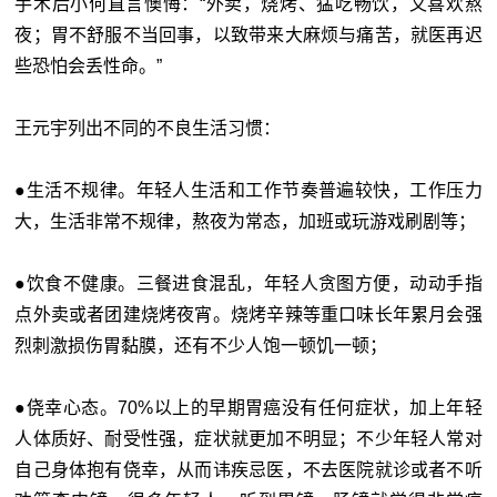
手术后小何直言懊悔：“外卖，烧烤、猛吃畅饮，又喜欢熬
夜；胃不舒服不当回事，以致带来大麻烦与痛苦，就医再迟
些恐怕会丢性命。”
王元宇列出不同的不良生活习惯：
●生活不规律。年轻人生活和工作节奏普遍较快，工作压力
大，生活非常不规律，熬夜为常态，加班或玩游戏刷剧等；
●饮食不健康。三餐进食混乱，年轻人贪图方便，动动手指
点外卖或者团建烧烤夜宵。烧烤辛辣等重口味长年累月会强
烈刺激损伤胃黏膜，还有不少人饱一顿饥一顿；
●侥幸心态。70%以上的早期胃癌没有任何症状，加上年轻
人体质好、耐受性强，症状就更加不明显；不少年轻人常对
自己身体抱有侥幸，从而讳疾忌医，不去医院就诊或者不听