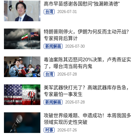
高市早苗感谢各国慰问“独漏赖清德”
台湾
2026-07-31
特朗普刚停火，伊朗为何反而主动开战？
专家揭背后算计
新闻解画
2026-07-30
毒油案陈其迈怒问20%决策，卢秀燕证实
了，曝台湾当局有内鬼
台湾
2026-07-28
美军武器快打光了？高端武器库存告急，
专家最怕一事发生
新闻解画
2026-07-28
攻破世界级难题、申遗成功！本周我国多
领域实现历史性突破
时事
2026-07-26