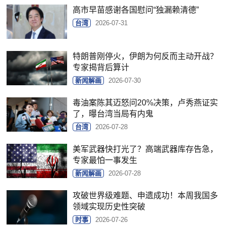
高市早苗感谢各国慰问“独漏赖清德”
台湾
2026-07-31
特朗普刚停火，伊朗为何反而主动开战？
专家揭背后算计
新闻解画
2026-07-30
毒油案陈其迈怒问20%决策，卢秀燕证实
了，曝台湾当局有内鬼
台湾
2026-07-28
美军武器快打光了？高端武器库存告急，
专家最怕一事发生
新闻解画
2026-07-28
攻破世界级难题、申遗成功！本周我国多
领域实现历史性突破
时事
2026-07-26