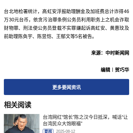
台北地检署统计，高虹安浮报助理酬金及加班费总计诈得46
万30元台币，依贪污治罪条例公务员利用职务上之机会诈取
财物罪、刑法使公务员登载不实罪嫌起诉高虹安、黄惠玟及
前助理陈奂宇、陈昱恺、王郁文等5名被告。
来源：中时新闻网
编辑︱贺巧华
更多
要闻
资讯
相关阅读
台湾网红“馆长”陈之汉今日抵深，喊话“让
台湾民众大饱眼福”
要闻
2025-08-12