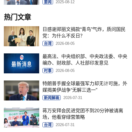
要闻
2025-08-12
热门文章
日感谢郑丽文捐款“青鸟”气炸，质问国民
党：为什么不反日？
台湾
2026-08-05
最高法、中央组织部、中央政法委、中央
编办、财政部、人社部印发意见
时事
2026-08-05
特朗普手握全球最强军力却无计可施，外
媒揭美伊战争“无解三选一”
新闻解画
2026-07-31
蒋万安拜会民进党团不到20分钟被请离
场，他看穿绿营策略
台湾
2026-07-31