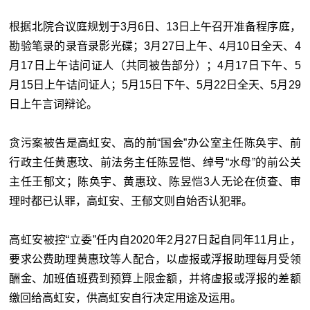
根据北院合议庭规划于3月6日、13日上午召开准备程序庭，
勘验笔录的录音录影光碟；3月27日上午、4月10日全天、4
月17日上午诘问证人（共同被告部分）；4月17日下午、5
月15日上午诘问证人；5月15日下午、5月22日全天、5月29
日上午言词辩论。
贪污案被告是高虹安、高的前
“
国会
”
办公室主任陈奂宇、前
行政主任黄惠玟、前法务主任陈昱恺、绰号“水母”的前公关
主任王郁文；陈奂宇、黄惠玟、陈昱恺3人无论在侦查、审
理时都已认罪，高虹安、王郁文则自始否认犯罪。
高虹安被控“
立委
”任内自2020年2月27日起自同年11月止，
要求公费助理黄惠玟等人配合，以虚报或浮报助理每月受领
酬金、加班值班费到预算上限金额，并将虚报或浮报的差额
缴回给高虹安，供高虹安自行决定用途及运用。