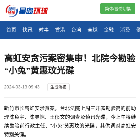
简体/繁體切換
首页
快讯
时事
香港
台湾
全球
金融
消费
高虹安贪污案密集审！北院今勘验
“小兔”黄惠玟光碟
2024-03-13 09:43
生成海报
新竹市长高虹安涉贪案，台北法院上周三开庭勘验高的前助
理陈奂宇、陈昱恺、王郁文的调查及侦讯光碟，今上午将继
续勘验前行政主任、“小兔”黄惠玟的光碟，其供词对高虹安
特别关键。