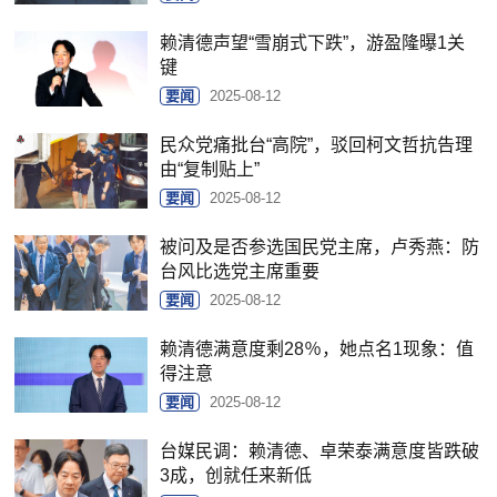
赖清德声望“雪崩式下跌”，游盈隆曝1关
键
要闻
2025-08-12
民众党痛批台“高院”，驳回柯文哲抗告理
由“复制贴上”
要闻
2025-08-12
被问及是否参选国民党主席，卢秀燕：防
台风比选党主席重要
要闻
2025-08-12
赖清德满意度剩28％，她点名1现象：值
得注意
要闻
2025-08-12
台媒民调：赖清德、卓荣泰满意度皆跌破
3成，创就任来新低