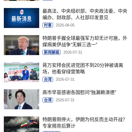
最高法、中央组织部、中央政法委、中央
编办、财政部、人社部印发意见
时事
2026-08-05
特朗普手握全球最强军力却无计可施，外
媒揭美伊战争“无解三选一”
新闻解画
2026-07-31
蒋万安拜会民进党团不到20分钟被请离
场，他看穿绿营策略
台湾
2026-07-31
高市早苗感谢各国慰问“独漏赖清德”
台湾
2026-07-31
特朗普刚停火，伊朗为何反而主动开战？
专家揭背后算计