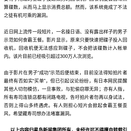
算碟数，从而马上显示消费总额。然而，该系统竟成了不法
之徒有机可乘的漏洞。
近日网上流传一段短片，一名操日语、没有露出样子的男子
示范如何食霸王餐。影片显示，原来只要快速把碟子投入回
收机，回收机便无法感应到碟子，不会把该碟数计入帐单
内。该片目前已经吸引超过300万人次浏览。
由于影片在男子“成功”示范后便结束，目前没法得知拍片者
最终有否如实“买单”，但已引起议论纷纷，有日本网民提醒
其他人切勿模仿，一旦事败，与犯偷窃罪无异；亦有人指，
所有寿司连锁店都有闭路电视，告吁拍片者勿再以身试法，
否则上得山多终遇虎。有人则担心短片会掀起食霸王餐歪
风，希望藏寿司想办法堵塞漏洞。
以上内容归星岛新闻集团所有，未经许可不得擅自转载引