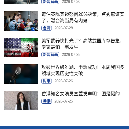
新闻解画
2026-07-30
毒油案陈其迈怒问20%决策，卢秀燕证实
了，曝台湾当局有内鬼
台湾
2026-07-28
美军武器快打光了？高端武器库存告急，
专家最怕一事发生
新闻解画
2026-07-28
攻破世界级难题、申遗成功！本周我国多
领域实现历史性突破
时事
2026-07-26
香港知名女演员宣萱发声明：图是假的！
香港
2026-07-25