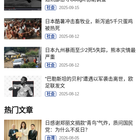
社会
2025-09-15
日本酷暑冲击畜牧业，新泻逾5千只蛋鸡
被热死
社会
2025-08-12
日本九州暴雨至少2死5失踪，熊本灾情最
严重
社会
2025-08-12
“巴勒斯坦的贝利”遭遇以军袭击离世，欧
足联发文
社会
2025-08-12
热门文章
日感谢郑丽文捐款“青鸟”气炸，质问国民
党：为什么不反日？
台湾
2026-08-05