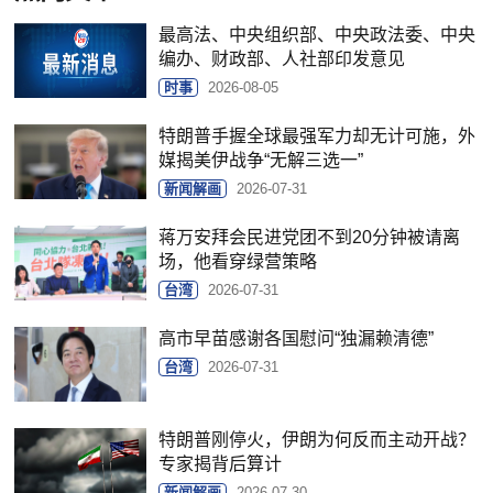
最高法、中央组织部、中央政法委、中央
编办、财政部、人社部印发意见
时事
2026-08-05
特朗普手握全球最强军力却无计可施，外
媒揭美伊战争“无解三选一”
新闻解画
2026-07-31
蒋万安拜会民进党团不到20分钟被请离
场，他看穿绿营策略
台湾
2026-07-31
高市早苗感谢各国慰问“独漏赖清德”
台湾
2026-07-31
特朗普刚停火，伊朗为何反而主动开战？
专家揭背后算计
新闻解画
2026-07-30