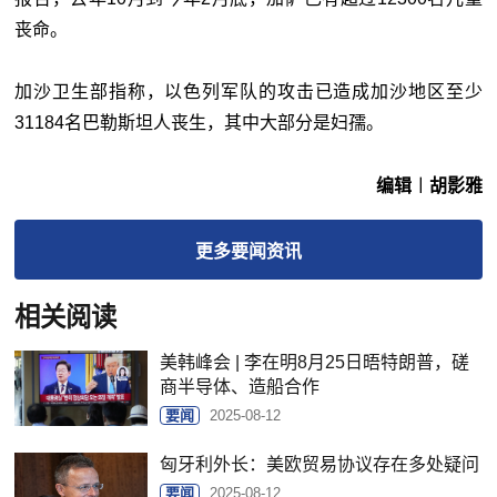
丧命。
加沙卫生部指称，以色列军队的攻击已造成加沙地区至少
31184名巴勒斯坦人丧生，其中大部分是妇孺。
编辑︱胡影雅
更多
要闻
资讯
相关阅读
美韩峰会 | 李在明8月25日晤特朗普，磋
商半导体、造船合作
要闻
2025-08-12
匈牙利外长：美欧贸易协议存在多处疑问
要闻
2025-08-12