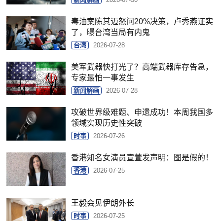
毒油案陈其迈怒问20%决策，卢秀燕证实
了，曝台湾当局有内鬼
台湾
2026-07-28
美军武器快打光了？高端武器库存告急，
专家最怕一事发生
新闻解画
2026-07-28
攻破世界级难题、申遗成功！本周我国多
领域实现历史性突破
时事
2026-07-26
香港知名女演员宣萱发声明：图是假的！
香港
2026-07-25
王毅会见伊朗外长
时事
2026-07-25