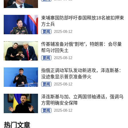
柬埔寨国防部呼吁泰国释放18名被扣押柬
方士兵
要闻
2025-08-12
传基辅准备对俄“割地”，特朗普：会尽量
帮乌讨回失土
要闻
2025-08-12
指俄正调动军队发动新进攻，泽连斯基：
没迹象显示普京准备停火
要闻
2025-08-12
泽连斯基与加、立两国领袖通话，强调乌
方需明确安全保障
要闻
2025-08-12
热门文章