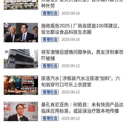
种外劳
香港社会
2025-09-16
施政报告2025 | 厂商会提逾100项建议，
促北都设食品科技生态圈
香港社会
2025-09-16
将军澳情侣感情问题争执，男友涉刑事恐
吓被捕
香港社会
2025-08-12
尿液汽水│涉瓶装汽水注尿液“加料”，六
旬翁穿可口可乐上衣提堂
香港社会
2025-08-12
基孔肯尼亚热︱何栢良：未有快测产品达
临床应用标准，或延误治疗致本地传播
香港社会
2025-08-12