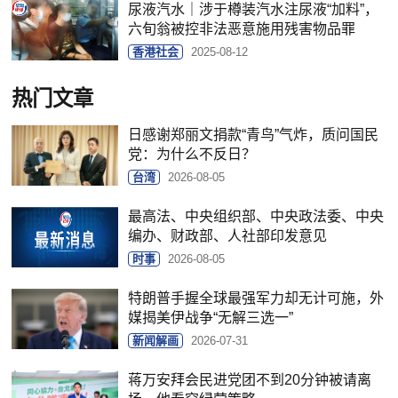
尿液汽水｜涉于樽装汽水注尿液“加料”，
六旬翁被控非法恶意施用残害物品罪
香港社会
2025-08-12
热门文章
日感谢郑丽文捐款“青鸟”气炸，质问国民
党：为什么不反日？
台湾
2026-08-05
最高法、中央组织部、中央政法委、中央
编办、财政部、人社部印发意见
时事
2026-08-05
特朗普手握全球最强军力却无计可施，外
媒揭美伊战争“无解三选一”
新闻解画
2026-07-31
蒋万安拜会民进党团不到20分钟被请离