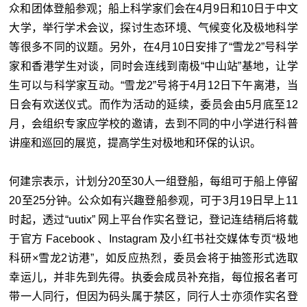
众和团体登船参观；船上科学家们会在4月9日和10日于中文
大学，举行学术会议，探讨生态环境、气候变化及极地科学
等很多不同的议题。另外，在4月10日安排了“雪龙2”号科学
家和香港学生对谈，同时会连线到南极“中山站”基地，让学
生可以与科学家互动。“雪龙2”号将于4月12日下午离港，当
日会有欢送仪式。而作为活动的延续，委员会由5月底至12
月，会组织专家应学校的邀请，去到不同的中小学进行科普
讲座和巡回的展览，提高学生对极地和环保的认识。
何建宗表示，计划分20至30人一组登船，每组可于船上停留
20至25分钟。公众如有兴趣登船参观，可于3月19日早上11
时起，透过“uutix” 网上平台作实名登记，登记连结稍后将载
于官方 Facebook 、Instagram 及小红书社交媒体专页“极地
科研×雪龙2访港”，如反应热烈，委员会将于抽签形式选取
幸运儿，并非先到先得。执委会成员补充指，每位报名者可
带一人同行，但因为码头属于禁区，同行人士亦须作实名登