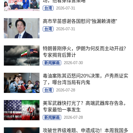
场，他看穿绿营策略
台湾
2026-07-31
高市早苗感谢各国慰问“独漏赖清德”
台湾
2026-07-31
特朗普刚停火，伊朗为何反而主动开战？
专家揭背后算计
新闻解画
2026-07-30
毒油案陈其迈怒问20%决策，卢秀燕证实
了，曝台湾当局有内鬼
台湾
2026-07-28
美军武器快打光了？高端武器库存告急，
专家最怕一事发生
新闻解画
2026-07-28
攻破世界级难题、申遗成功！本周我国多