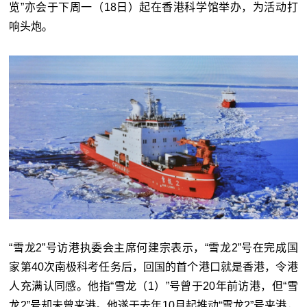
览”亦会于下周一（18日）起在香港科学馆举办，为活动打
响头炮。
“雪龙2”号访港执委会主席何建宗表示，“雪龙2”号在完成国
家第40次南极科考任务后，回国的首个港口就是香港，令港
人充满认同感。他指“雪龙（1）”号曾于20年前访港，但“雪
龙2”号却未曾来港。他遂于去年10月起推动“雪龙2”号来港，