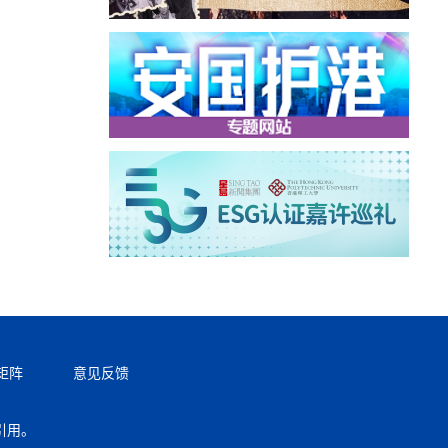
矩阵
意见反馈
引用。
返回顶部