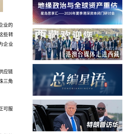
企业的
这些转
为企业
供应链
珠三角
正可服
。