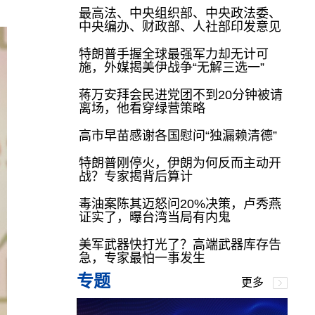
最高法、中央组织部、中央政法委、
中央编办、财政部、人社部印发意见
特朗普手握全球最强军力却无计可
施，外媒揭美伊战争“无解三选一”
蒋万安拜会民进党团不到20分钟被请
离场，他看穿绿营策略
高市早苗感谢各国慰问“独漏赖清德”
特朗普刚停火，伊朗为何反而主动开
战？专家揭背后算计
毒油案陈其迈怒问20%决策，卢秀燕
证实了，曝台湾当局有内鬼
美军武器快打光了？高端武器库存告
急，专家最怕一事发生
专题
更多