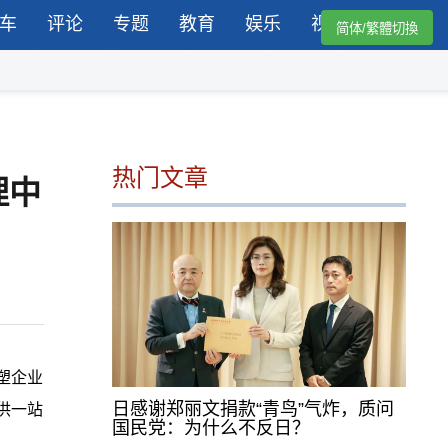
车
评论
专题
教育
娱乐
视频
简体/繁體切換
热门文章
理中
塑企业
日感谢郑丽文捐款“青鸟”气炸，质问
供一站
国民党：为什么不反日？