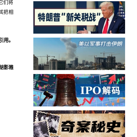
它们将
其把相
引用。
胡影雅