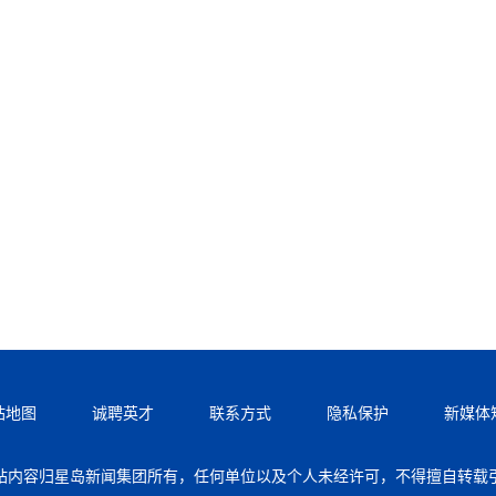
站地图
诚聘英才
联系方式
隐私保护
新媒体
站内容归星岛新闻集团所有，任何单位以及个人未经许可，不得擅自转载