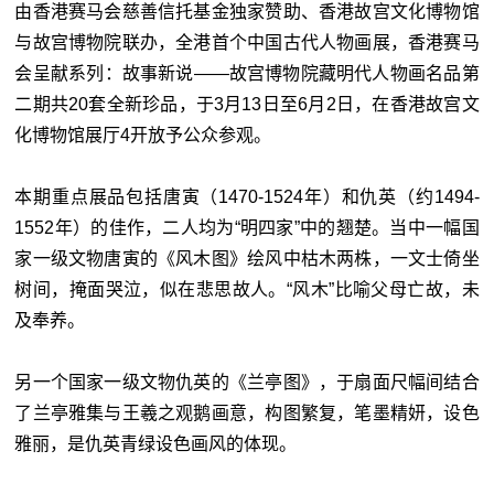
由香港赛马会慈善信托基金独家赞助、香港故宫文化博物馆
与故宫博物院联办，全港首个中国古代人物画展，香港赛马
会呈献系列：故事新说——故宫博物院藏明代人物画名品第
二期共20套全新珍品，于3月13日至6月2日，在香港故宫文
化博物馆展厅4开放予公众参观。
本期重点展品包括唐寅（1470-1524年）和仇英（约1494-
1552年）的佳作，二人均为“明四家”中的翘楚。当中一幅国
家一级文物唐寅的《风木图》绘风中枯木两株，一文士倚坐
树间，掩面哭泣，似在悲思故人。“风木”比喻父母亡故，未
及奉养。
另一个国家一级文物仇英的《兰亭图》，于扇面尺幅间结合
了兰亭雅集与王羲之观鹅画意，构图繁复，笔墨精妍，设色
雅丽，是仇英青绿设色画风的体现。