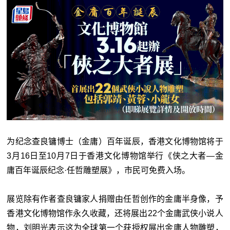
为纪念查良镛博士（金庸）百年诞辰，香港文化博物馆将于
3月16日至10月7日于香港文化博物馆举行《侠之大者—金
庸百年诞辰纪念·任哲雕塑展》，市民可免费入场。
展览除有作者查良镛家人捐赠由任哲创作的金庸半身像，予
香港文化博物馆作永久收藏，还将展出22个金庸武侠小说人
物，刘明光表示这为全球第一个获授权展出金庸人物雕塑，