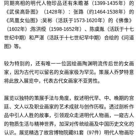
同期亮相的明代人物珍品还有朱瞻基（1399-1435年）的
《武侯高卧图》（1428年）：张路（约1464-1538年）的
《凤凰女仙图》;吴彬（活跃于1573-1620年）的《佛像》
（1602年）;陈洪绶（1598-1652年）、陈虞胤（活跃于十七
世纪中期）和严湛（活跃于十七世纪早中期）合绘的《问道
图》等。
较为特别的，还有唯一一位因绘画陶渊明流传后世的女画
家，因为古代可以留名的女画家极为罕见。策展人乔梦特意
将此放入展览中，代表古代女画家不亚男性。
展览以独特的策展手法与角度，叙述明代早、中、晚期的宫
廷、文人以及职业画家的艺术成就与创作历程。透过剖析作
品中引人人胜的故事，引领观众走进明代人物画，一窥古人
的物质生活与精神世界，加深对传统绘画及中国历史文化的
认识。展览精选了故宫博物院藏81套（97件）明代人物画珍