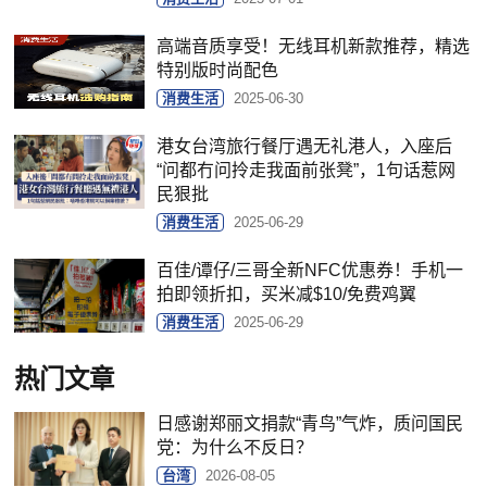
高端音质享受！无线耳机新款推荐，精选
特别版时尚配色
消费生活
2025-06-30
港女台湾旅行餐厅遇无礼港人，入座后
“问都冇问拎走我面前张凳”，1句话惹网
民狠批
消费生活
2025-06-29
百佳/谭仔/三哥全新NFC优惠券！手机一
拍即领折扣，买米减$10/免费鸡翼
消费生活
2025-06-29
热门文章
日感谢郑丽文捐款“青鸟”气炸，质问国民
党：为什么不反日？
台湾
2026-08-05