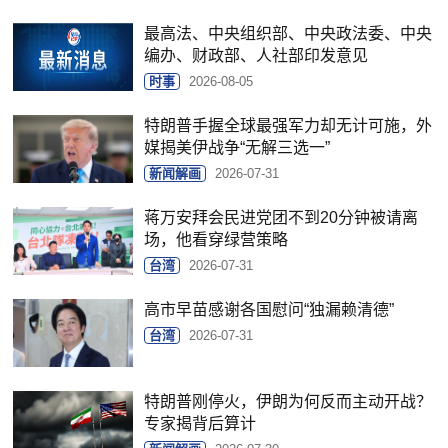
最高法、中央组织部、中央政法委、中央
编办、财政部、人社部印发意见
时事
2026-08-05
特朗普手握全球最强军力却无计可施，外
媒揭美伊战争“无解三选一”
新闻解画
2026-07-31
蒋万安拜会民进党团不到20分钟被请离
场，他看穿绿营策略
台湾
2026-07-31
高市早苗感谢各国慰问“独漏赖清德”
台湾
2026-07-31
特朗普刚停火，伊朗为何反而主动开战？
专家揭背后算计