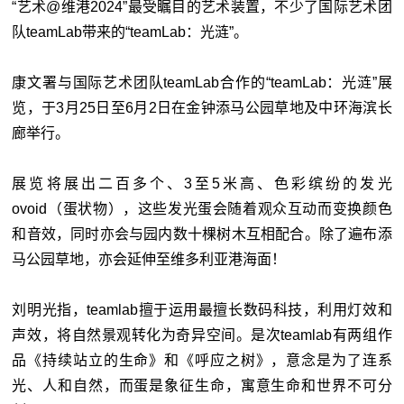
“艺术@维港2024”最受瞩目的艺术装置，不少了国际艺术团
队teamLab带来的“teamLab：光涟”。
康文署与国际艺术团队teamLab合作的“teamLab：光涟”展
览，于3月25日至6月2日在金钟添马公园草地及中环海滨长
廊举行。
展览将展出二百多个、3至5米高、色彩缤纷的发光
ovoid（蛋状物），这些发光蛋会随着观众互动而变换颜色
和音效，同时亦会与园内数十棵树木互相配合。除了遍布添
马公园草地，亦会延伸至维多利亚港海面！
刘明光指，teamlab擅于运用最擅长数码科技，利用灯效和
声效，将自然景观转化为奇异空间。是次teamlab有两组作
品《持续站立的生命》和《呼应之树》，意念是为了连系
光、人和自然，而蛋是象征生命，寓意生命和世界不可分