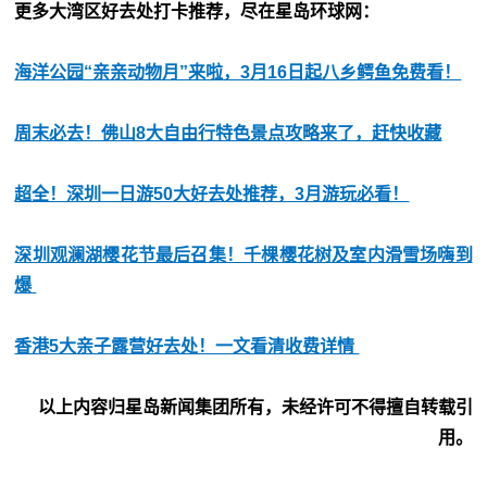
更多大湾区好去处打卡推荐，尽在星岛环球网：
海洋公园“亲亲动物月”来啦，3月16日起八乡鳄鱼免费看！
周末必去！佛山8大自由行特色景点攻略来了，赶快收藏
超全！深圳一日游50大好去处推荐，3月游玩必看！
深圳观澜湖樱花节最后召集！千棵樱花树及室内滑雪场嗨到
爆
香港5大亲子露营好去处！一文看清收费详情
以上内容归星岛新闻集团所有，未经许可不得擅自转载引
用。