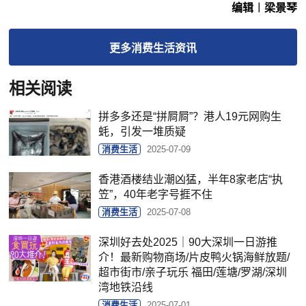
编辑︱梁景琴
更多
消费生活
资讯
相关阅读
拼多多还是“拼屙屙”？港人19元网购生
蚝，引发一堆质疑
消费生活
2025-07-09
香港酒楼结业潮凶猛，半年8家老店“执
笠”，40年老字号捱不住
消费生活
2025-07-08
深圳好去处2025｜90大深圳一日游推
介！最新购物商场/片皮鸭火锅海鲜放题/
超市街市/亲子玩乐 福田/莲塘/罗湖/深圳
湾地铁沿线
消费生活
2025-07-01