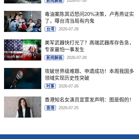
新闻解画
2026-07-30
毒油案陈其迈怒问20%决策，卢秀燕证实
了，曝台湾当局有内鬼
台湾
2026-07-28
美军武器快打光了？高端武器库存告急，
专家最怕一事发生
新闻解画
2026-07-28
攻破世界级难题、申遗成功！本周我国多
领域实现历史性突破
时事
2026-07-26
香港知名女演员宣萱发声明：图是假的！
香港
2026-07-25