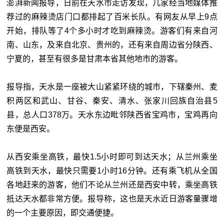
澎湃新闻报导，日前在天水市走访发现，几家经当地媒体推
荐过的麻辣烫店门口都排起了百米长队。有网友从早上9点
开始，排队等了4个多小时才吃到麻辣烫。游客们有来自河
南、山东，及来自北京、贵州的，还有来自周边省分陕西、
宁夏的，甚至有很多是甘肃本省其他地市的游客。
报导指，天水是一座被大山紧紧环绕的城市，下辖秦州、麦
积两区和武山、甘谷、秦安、清水、张家川回族自治县5
县，总人口378万。天水东边毗邻陕西省宝鸡市，宝鸡再向
东便是西安。
从西安乘坐高铁，最快1.5小时即可到达天水；从兰州乘坐
高铁到天水，最快只需要1小时16分钟。还有乘飞机从全国
各地赶来的游客，他们不论从兰州还是西安中转，乘坐高铁
抵达天水都非常方便。报导称，这也是天水近日游客量骤增
的一个主要原因，即交通便捷。