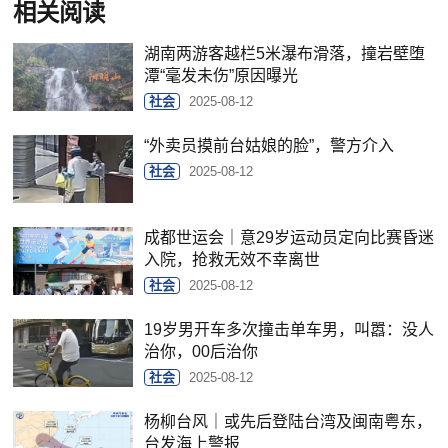
相关阅读
湖南两游客越栏5米瀑布滑落，撞岩壁堕
潭“毫发未伤”原因曝光
社会
2025-08-12
“外卖员摸前台姑娘的脸”，警方介入
社会
2025-08-12
成都世运会｜意29岁运动员定向比赛昏迷
入院，抢救无效不幸离世
社会
2025-08-12
19岁男开车多次撞击单车男，叫嚣：没人
治你，00后治你
社会
2025-08-12
杨柳台风｜或先后登陆台湾及闽南粤东，
台发海上警报