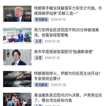
特朗普手握全球最强军力却无计可施，外
媒揭美伊战争“无解三选一”
新闻解画
2026-07-31
蒋万安拜会民进党团不到20分钟被请离
场，他看穿绿营策略
台湾
2026-07-31
高市早苗感谢各国慰问“独漏赖清德”
台湾
2026-07-31
特朗普刚停火，伊朗为何反而主动开战？
专家揭背后算计
新闻解画
2026-07-30
毒油案陈其迈怒问20%决策，卢秀燕证实
了，曝台湾当局有内鬼