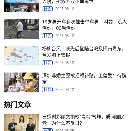
入院，抢救无效不幸离世
社会
2025-08-12
19岁男开车多次撞击单车男，叫嚣：没人
治你，00后治你
社会
2025-08-12
杨柳台风｜或先后登陆台湾及闽南粤东，
台发海上警报
社会
2025-08-12
深圳非婚生婴被拒领补贴，卫健委：待确
定
社会
2025-08-12
热门文章
日感谢郑丽文捐款“青鸟”气炸，质问国民
党：为什么不反日？
台湾
2026-08-05