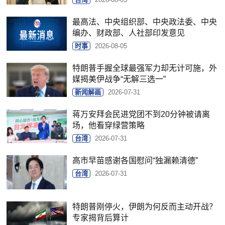
最高法、中央组织部、中央政法委、中央
编办、财政部、人社部印发意见
时事
2026-08-05
特朗普手握全球最强军力却无计可施，外
媒揭美伊战争“无解三选一”
新闻解画
2026-07-31
蒋万安拜会民进党团不到20分钟被请离
场，他看穿绿营策略
台湾
2026-07-31
高市早苗感谢各国慰问“独漏赖清德”
台湾
2026-07-31
特朗普刚停火，伊朗为何反而主动开战？
专家揭背后算计