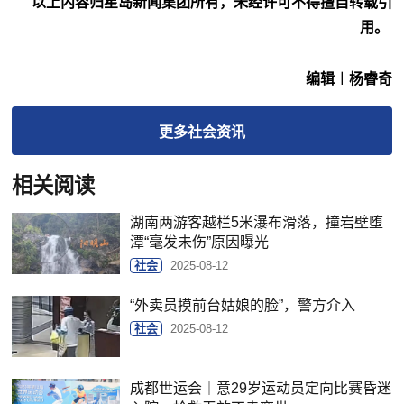
以上内容归星岛新闻集团所有，未经许可不得擅自转载引
用。
编辑︱杨睿奇
更多
社会
资讯
相关阅读
湖南两游客越栏5米瀑布滑落，撞岩壁堕
潭“毫发未伤”原因曝光
社会
2025-08-12
“外卖员摸前台姑娘的脸”，警方介入
社会
2025-08-12
成都世运会｜意29岁运动员定向比赛昏迷