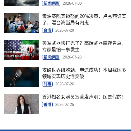
新闻解画
2026-07-30
毒油案陈其迈怒问20%决策，卢秀燕证实
了，曝台湾当局有内鬼
台湾
2026-07-28
美军武器快打光了？高端武器库存告急，
专家最怕一事发生
新闻解画
2026-07-28
攻破世界级难题、申遗成功！本周我国多
领域实现历史性突破
时事
2026-07-26
香港知名女演员宣萱发声明：图是假的！
香港
2026-07-25