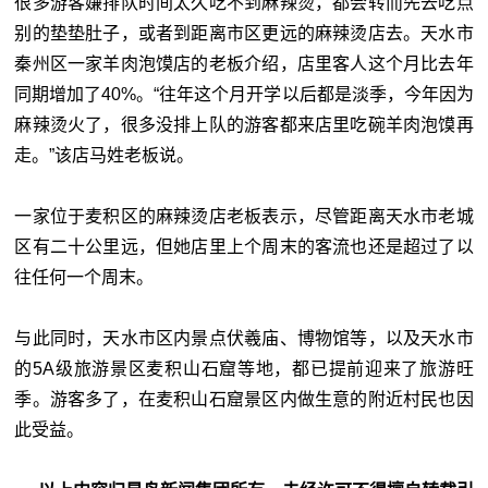
很多游客嫌排队时间太久吃不到麻辣烫，都会转而先去吃点
别的垫垫肚子，或者到距离市区更远的麻辣烫店去。天水市
秦州区一家羊肉泡馍店的老板介绍，店里客人这个月比去年
同期增加了40%。“往年这个月开学以后都是淡季，今年因为
麻辣烫火了，很多没排上队的游客都来店里吃碗羊肉泡馍再
走。”该店马姓老板说。
一家位于麦积区的麻辣烫店老板表示，尽管距离天水市老城
区有二十公里远，但她店里上个周末的客流也还是超过了以
往任何一个周末。
与此同时，天水市区内景点伏羲庙、博物馆等，以及天水市
的5A级旅游景区麦积山石窟等地，都已提前迎来了旅游旺
季。游客多了，在麦积山石窟景区内做生意的附近村民也因
此受益。