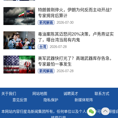
特朗普刚停火，伊朗为何反而主动开战？
专家揭背后算计
新闻解画
2026-07-30
毒油案陈其迈怒问20%决策，卢秀燕证实
了，曝台湾当局有内鬼
台湾
2026-07-28
美军武器快打光了？高端武器库存告急，
专家最怕一事发生
新闻解画
2026-07-28
关于我们
网站地图
诚聘英才
联系方式
意见反馈
隐私保护
新媒体矩阵
本网站内容归星岛新闻集团所有，任何单位以及个人未经许可，不得擅
返回
转载引用。