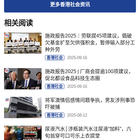
更多
香港社会
资讯
相关阅读
施政报告2025｜劳联提45项建议，倡破
欠基金扩至欠供强积金，暂停输入部分工
种外劳
香港社会
2025-09-16
施政报告2025 | 厂商会提逾100项建议，
促北都设食品科技生态圈
香港社会
2025-09-16
将军澳情侣感情问题争执，男友涉刑事恐
吓被捕
香港社会
2025-08-12
尿液汽水│涉瓶装汽水注尿液“加料”，六
旬翁穿可口可乐上衣提堂