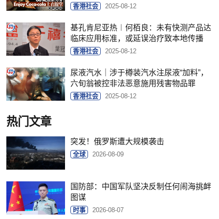
香港社会
2025-08-12
基孔肯尼亚热︱何栢良：未有快测产品达
临床应用标准，或延误治疗致本地传播
香港社会
2025-08-12
尿液汽水｜涉于樽装汽水注尿液“加料”，
六旬翁被控非法恶意施用残害物品罪
香港社会
2025-08-12
热门文章
突发！俄罗斯遭大规模袭击
全球
2026-08-09
国防部：中国军队坚决反制任何闹海挑衅
图谋
时事
2026-08-07