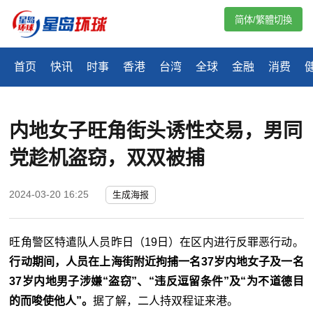
简体/繁體切換
首页
快讯
时事
香港
台湾
全球
金融
消费
内地女子旺角街头诱性交易，男同
党趁机盗窃，双双被捕
2024-03-20 16:25
生成海报
旺角警区特遣队人员昨日（19日）在区内进行反罪恶行动。
行动期间，人员在上海街附近拘捕一名37岁内地女子及一名
37岁内地男子涉嫌“盗窃”、“违反逗留条件”及“为不道德目
的而唆使他人”。
据了解，二人持双程证来港。