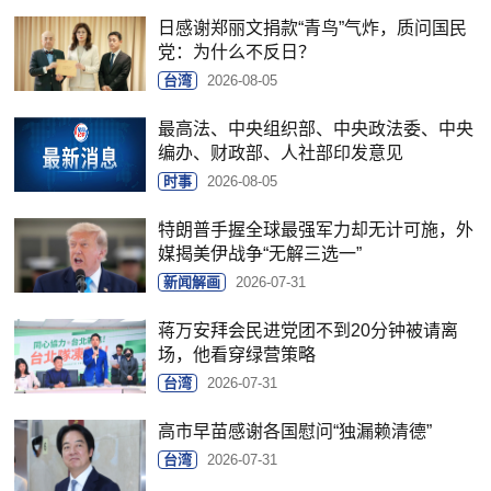
日感谢郑丽文捐款“青鸟”气炸，质问国民
党：为什么不反日？
台湾
2026-08-05
最高法、中央组织部、中央政法委、中央
编办、财政部、人社部印发意见
时事
2026-08-05
特朗普手握全球最强军力却无计可施，外
媒揭美伊战争“无解三选一”
新闻解画
2026-07-31
蒋万安拜会民进党团不到20分钟被请离
场，他看穿绿营策略
台湾
2026-07-31
高市早苗感谢各国慰问“独漏赖清德”
台湾
2026-07-31