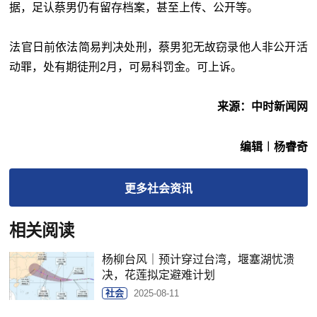
据，足认蔡男仍有留存档案，甚至上传、公开等。
法官日前依法简易判决处刑，蔡男犯无故窃录他人非公开活
动罪，处有期徒刑2月，可易科罚金。可上诉。
来源：中时新闻网
编辑︱杨睿奇
更多
社会
资讯
相关阅读
杨柳台风｜预计穿过台湾，堰塞湖忧溃
决，花莲拟定避难计划
社会
2025-08-11