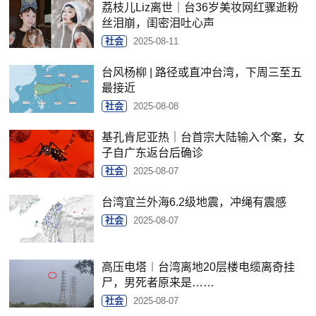
荔枝儿Liz离世｜台36岁美妆网红骤逝粉
丝泪崩，闺密泪吐心声
社会
2025-08-11
台风杨柳 | 路径或直冲台湾，下周三至五
最接近
社会
2025-08-08
基孔肯尼亚热｜台首宗大陆输入个案，女
子自广东返台后确诊
社会
2025-08-07
台湾宜兰外海6.2级地震，冲绳有震感
社会
2025-08-07
高压电塔︱台湾离地20层楼电缆离奇挂
尸，男死者原来是……
社会
2025-08-07