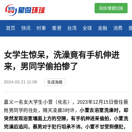
简体/繁體切換
首页
快讯
时事
香港
台湾
全球
金融
消费
女学生惊呆，洗澡竟有手机伸进
来，男同学偷拍惨了
2024-03-21 11:08
生成海报
嘉义一名女大学生小萱（化名），2023年12月15日借住蔡
姓男同学的住处，隔天凌晨3时许，
小萱去浴室洗澡时，却
突然发现浴室墙面上方的空隙，有手机伸进来偷拍，小萱洗
完澡后追问，蔡男对于犯行坦承不讳，小萱不甘受到侵犯，