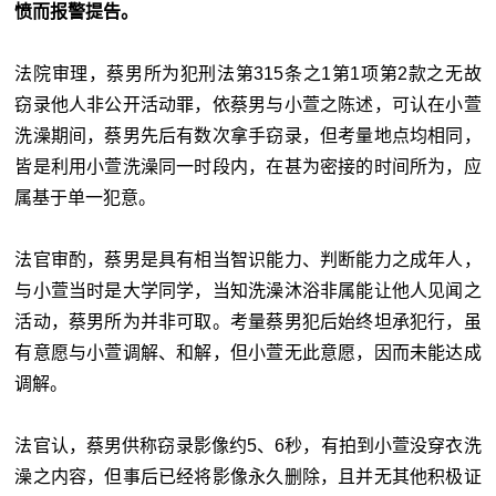
愤而报警提告。
法院审理，蔡男所为犯刑法第315条之1第1项第2款之无故
窃录他人非公开活动罪，依蔡男与小萱之陈述，可认在小萱
洗澡期间，蔡男先后有数次拿手窃录，但考量地点均相同，
皆是利用小萱洗澡同一时段内，在甚为密接的时间所为，应
属基于单一犯意。
法官审酌，蔡男是具有相当智识能力、判断能力之成年人，
与小萱当时是大学同学，当知洗澡沐浴非属能让他人见闻之
活动，蔡男所为并非可取。考量蔡男犯后始终坦承犯行，虽
有意愿与小萱调解、和解，但小萱无此意愿，因而未能达成
调解。
法官认，蔡男供称窃录影像约5、6秒，有拍到小萱没穿衣洗
澡之内容，但事后已经将影像永久删除，且并无其他积极证