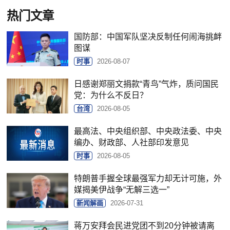
热门文章
国防部：中国军队坚决反制任何闹海挑衅
图谋
时事
2026-08-07
日感谢郑丽文捐款“青鸟”气炸，质问国民
党：为什么不反日？
台湾
2026-08-05
最高法、中央组织部、中央政法委、中央
编办、财政部、人社部印发意见
时事
2026-08-05
特朗普手握全球最强军力却无计可施，外
媒揭美伊战争“无解三选一”
新闻解画
2026-07-31
蒋万安拜会民进党团不到20分钟被请离