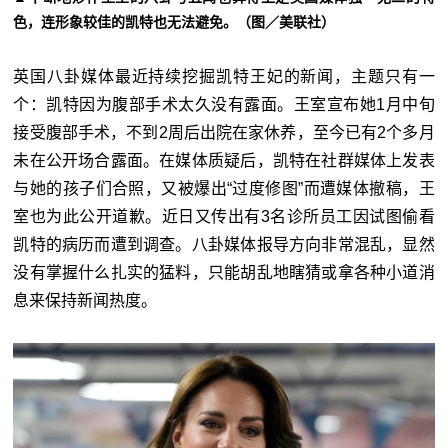
色，连形象较佳的凯特也无法避免。（图／美联社）
英国八卦媒体最近持续挖掘凯特王妃的新闻，主题只有一
个：凯特因为腹部手术太久没有露面。王室宣布她1月中旬
接受腹部手术，不到2周后出院在家休养，至今已有2个多月
未在公开场合露面。在媒体质疑后，凯特在社群媒体上发表
与她的孩子们合照，又被爆出“过度修图”而遭媒体撤稿，王
室也为此公开道歉。近日又传出有3名诊所员工因试图偷看
凯特的病历而遭到调查。八卦媒体报导方向非常混乱，显然
没有掌握什么扎实的猛料，只能胡乱地瞎猜或拿各种小道消
息来保持新闻热度。