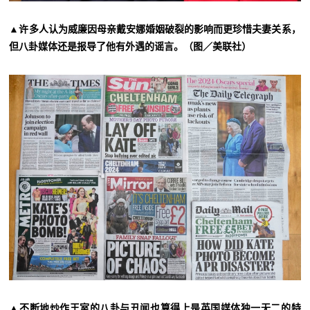
▲许多人认为威廉因母亲戴安娜婚姻破裂的影响而更珍惜夫妻关系，
但八卦媒体还是报导了他有外遇的谣言。（图／美联社）
▲不断地炒作王室的八卦与丑闻也算得上是英国媒体独一无二的特