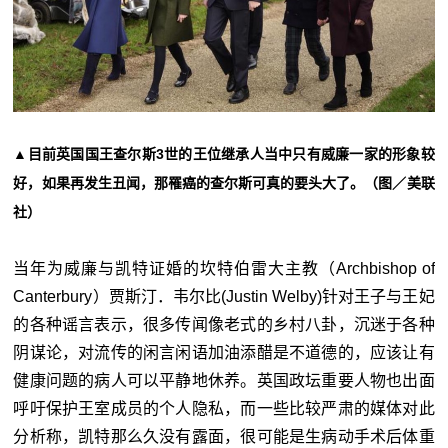
▲目前英国国王查尔斯3世的王位继承人当中只有威廉一家的形象较
好，如果再发生丑闻，那罹癌的查尔斯可真的要头大了。（图／美联
社）
当年为威廉与凯特证婚的坎特伯雷大主教（Archbishop of
Canterbury）贾斯汀．韦尔比(Justin Welby)针对王子与王妃
的各种谣言表示，很多传闻像老式的乡村八卦，沉迷于各种
阴谋论，对流传的闲言闲语加油添醋是不道德的，应该让有
健康问题的病人可以平静地休养。英国政坛重要人物也出面
呼吁保护王室成员的个人隐私，而一些比较严肃的媒体对此
分析称，凯特那么久没有露面，很可能是生病动手术后体重