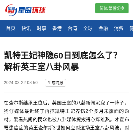
简体/繁體切換
首页
快讯
时事
香港
台湾
全球
金融
消费
凯特王妃神隐60日到底怎么了？
解析英王室八卦风暴
2024-03-22 08:50
生成海报
在查尔斯继承王位后，英国王室的八卦新闻沉寂了一阵子，
狗仔媒体最近终于再挖凯特王妃养伤2个多月未露面的题
材，爱看热闹的民众也被八卦媒体撩拨得心痒难熬。才宣布
罹患癌症的英王查尔斯3世如何应对这场王室八卦风波，对