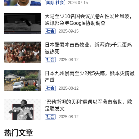
国际-社会
2026-07-15
大马至少10名国会议员卷AI性爱片风波，
通讯部急寻Google协助调查
社会
2025-09-15
日本酷暑冲击畜牧业，新泻逾5千只蛋鸡
被热死
社会
2025-08-12
日本九州暴雨至少2死5失踪，熊本灾情最
严重
社会
2025-08-12
“巴勒斯坦的贝利”遭遇以军袭击离世，欧
足联发文
社会
2025-08-12
热门文章