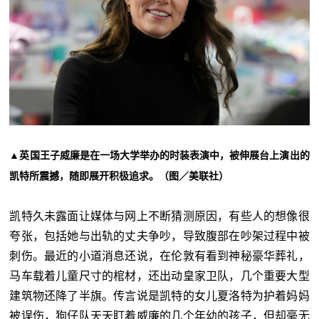
▲英国王子威廉是在一场大学举办的时装表演中，被伸展台上演出的
凯特所震撼，随即展开积极追求。（图／美联社）
凯特久未露面让媒体与网上不断猜测原因，有些人的想像很
夸张，包括她与出轨的丈夫争吵，导致腹部在吵架过程中被
刺伤。最近的小道消息还说，在伦敦有看到神秘豪华葬礼，
马车载着儿童尺寸的棺材，还出动皇家卫队，几个重要大型
建筑物还降了半旗。传言说是凯特的女儿夏洛特为护着妈妈
被误伤，狗仔队天天盯着威廉的几个年幼的孩子，但却毫无