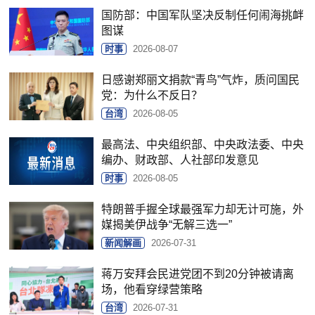
国防部：中国军队坚决反制任何闹海挑衅
图谋
时事
2026-08-07
日感谢郑丽文捐款“青鸟”气炸，质问国民
党：为什么不反日？
台湾
2026-08-05
最高法、中央组织部、中央政法委、中央
编办、财政部、人社部印发意见
时事
2026-08-05
特朗普手握全球最强军力却无计可施，外
媒揭美伊战争“无解三选一”
新闻解画
2026-07-31
蒋万安拜会民进党团不到20分钟被请离
场，他看穿绿营策略
台湾
2026-07-31