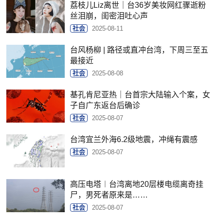
荔枝儿Liz离世｜台36岁美妆网红骤逝粉
丝泪崩，闺密泪吐心声
社会
2025-08-11
台风杨柳 | 路径或直冲台湾，下周三至五
最接近
社会
2025-08-08
基孔肯尼亚热｜台首宗大陆输入个案，女
子自广东返台后确诊
社会
2025-08-07
台湾宜兰外海6.2级地震，冲绳有震感
社会
2025-08-07
高压电塔︱台湾离地20层楼电缆离奇挂
尸，男死者原来是……
社会
2025-08-07