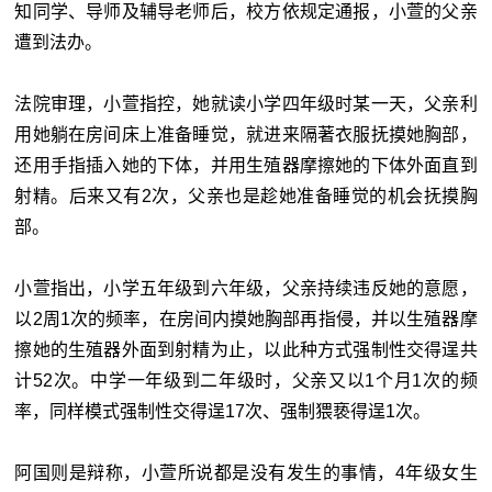
知同学、导师及辅导老师后，校方依规定通报，小萱的父亲
遭到法办。
法院审理，小萱指控，她就读小学四年级时某一天，父亲利
用她躺在房间床上准备睡觉，就进来隔著衣服抚摸她胸部，
还用手指插入她的下体，并用生殖器摩擦她的下体外面直到
射精。后来又有2次，父亲也是趁她准备睡觉的机会抚摸胸
部。
小萱指出，小学五年级到六年级，父亲持续违反她的意愿，
以2周1次的频率，在房间内摸她胸部再指侵，并以生殖器摩
擦她的生殖器外面到射精为止，以此种方式强制性交得逞共
计52次。中学一年级到二年级时，父亲又以1个月1次的频
率，同样模式强制性交得逞17次、强制猥亵得逞1次。
阿国则是辩称，小萱所说都是没有发生的事情，4年级女生