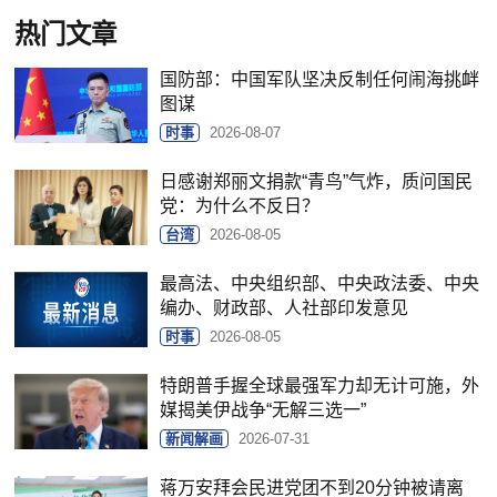
热门文章
国防部：中国军队坚决反制任何闹海挑衅
图谋
时事
2026-08-07
日感谢郑丽文捐款“青鸟”气炸，质问国民
党：为什么不反日？
台湾
2026-08-05
最高法、中央组织部、中央政法委、中央
编办、财政部、人社部印发意见
时事
2026-08-05
特朗普手握全球最强军力却无计可施，外
媒揭美伊战争“无解三选一”
新闻解画
2026-07-31
蒋万安拜会民进党团不到20分钟被请离