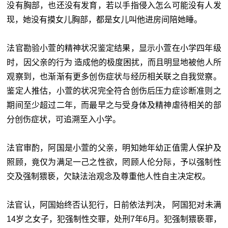
没有胸部，也还没有发育，若以手指侵入怎么可能没有人发
现，她没有摸女儿胸部，都是女儿叫他进房间陪她睡。
法官勘验小萱的精神状况鉴定结果，显示小萱在小学四年级
时，因父亲的行为 造成他的极度困扰，而且明显地被他人所
观察到，也渐渐有更多创伤症状与经历相关联之自我觉察。
鉴定人推估，小萱的状况完全符合创伤后压力症诊断准则之
期间至少超过二年，而最早之与受身体及精神虐待相关的部
分创伤症状，可追溯至入小学。
法官审酌，阿国是小萱的父亲，明知她年幼正值需人保护及
照顾，竟仅为满足一己之性欲，罔顾人伦分际，予以强制性
交及强制猥亵，欠缺法治观念及尊重他人性自主决定权。
法官认，阿国始终否认犯行，日前依法判决， 阿国犯对未满
14岁之女子，犯强制性交罪，处刑7年6月。犯强制猥亵罪，