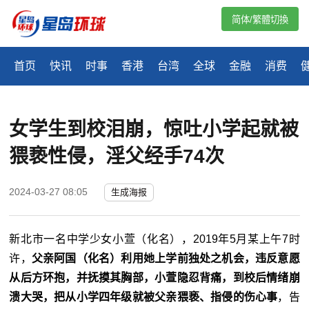
简体/繁體切換
首页
快讯
时事
香港
台湾
全球
金融
消费
女学生到校泪崩，惊吐小学起就被
猥亵性侵，淫父经手74次
2024-03-27 08:05
生成海报
新北市一名中学少女小萱（化名），2019年5月某上午7时
许，
父亲阿国（化名）利用她上学前独处之机会，违反意愿
从后方环抱，并抚摸其胸部，小萱隐忍背痛，到校后情绪崩
溃大哭，把从小学四年级就被父亲猥亵、指侵的伤心事
，告