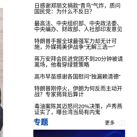
日感谢郑丽文捐款“青鸟”气炸，质问
国民党：为什么不反日？
最高法、中央组织部、中央政法委、
中央编办、财政部、人社部印发意见
特朗普手握全球最强军力却无计可
施，外媒揭美伊战争“无解三选一”
蒋万安拜会民进党团不到20分钟被请
离场，他看穿绿营策略
高市早苗感谢各国慰问“独漏赖清德”
特朗普刚停火，伊朗为何反而主动开
战？专家揭背后算计
毒油案陈其迈怒问20%决策，卢秀燕
证实了，曝台湾当局有内鬼
专题
更多