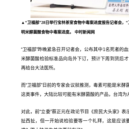
▲“卫福部”28日举行宝林茶室食物中毒案进度报告记者会，
明米酵菌酸食物中毒案进度。 中时新闻网
“卫福部”昨晚紧急召开记者会，公布其中1名死者的
米酵菌酸检验标准品向岛外下订，预计下周到货后才能
再给台大法医所。
而“卫福部”日前的专家会议就推测，毒素可能是米酵菌
这类事件，大陆比较可能有米酵菌酸的产品，台湾为
对此，前“立委”蔡正元在政论节目《庶民大头家》
扯西扯，但一开始说检验要等一个礼拜，这是应该