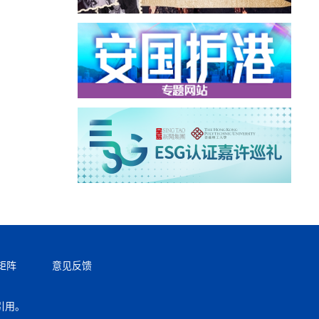
矩阵
意见反馈
引用。
返回顶部