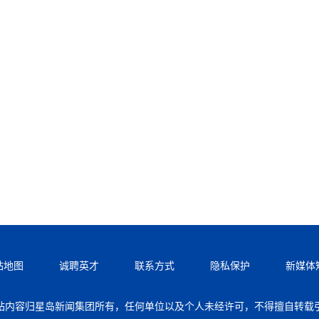
站地图
诚聘英才
联系方式
隐私保护
新媒体
站内容归星岛新闻集团所有，任何单位以及个人未经许可，不得擅自转载