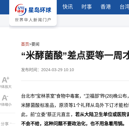
快讯
时事
香港
台
首页
>
要闻
“米酵菌酸”差点要等一周
发布时间：2024-03-29 10:10
台北市“宝林茶室”食物中毒案，“卫福部”昨(28)晚
米酵菌酸标准品，原须等1个礼拜从岛外下订才能
此，前“立委”蔡正元直言，
若从大陆卫生单位或医院
不会不给，这种问题不要政治化，也不用急着甩锅。