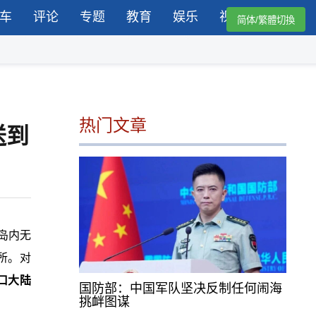
车
评论
专题
教育
娱乐
视频
简体/繁體切換
热门文章
送到
因岛内无
所。对
口大陆
国防部：中国军队坚决反制任何闹海
挑衅图谋