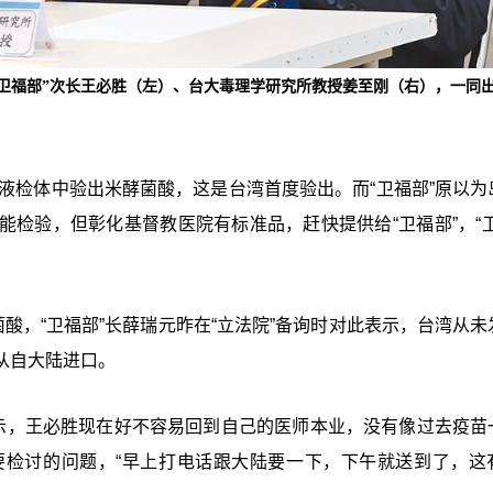
“卫福部”次长王必胜（左）、台大毒理学研究所教授姜至刚（右），一同
血液检体中验出米酵菌酸，这是台湾首度验出。而“卫福部”原以为
检验，但彰化基督教医院有标准品，赶快提供给“卫福部”，“卫
酸，“卫福部”长薛瑞元昨在“立法院”备询时对此表示，台湾从未
从自大陆进口。
表示，王必胜现在好不容易回到自己的医师本业，没有像过去疫苗
要检讨的问题，“早上打电话跟大陆要一下，下午就送到了，这