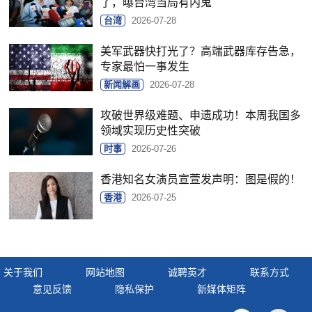
了，曝台湾当局有内鬼
台湾
2026-07-28
美军武器快打光了？高端武器库存告急，
专家最怕一事发生
新闻解画
2026-07-28
攻破世界级难题、申遗成功！本周我国多
领域实现历史性突破
时事
2026-07-26
香港知名女演员宣萱发声明：图是假的！
香港
2026-07-25
关于我们
网站地图
诚聘英才
联系方式
意见反馈
隐私保护
新媒体矩阵