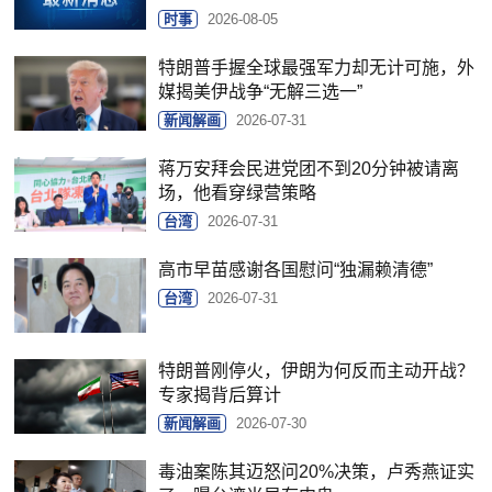
时事
2026-08-05
特朗普手握全球最强军力却无计可施，外
媒揭美伊战争“无解三选一”
新闻解画
2026-07-31
蒋万安拜会民进党团不到20分钟被请离
场，他看穿绿营策略
台湾
2026-07-31
高市早苗感谢各国慰问“独漏赖清德”
台湾
2026-07-31
特朗普刚停火，伊朗为何反而主动开战？
专家揭背后算计
新闻解画
2026-07-30
毒油案陈其迈怒问20%决策，卢秀燕证实