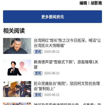
编辑︱胡影雅
更多
要闻
资讯
相关阅读
台湾网红“馆长”陈之汉今日抵深，喊话“让
台湾民众大饱眼福”
要闻
2025-08-12
赖清德声望“雪崩式下跌”，游盈隆曝1关
键
要闻
2025-08-12
民众党痛批台“高院”，驳回柯文哲抗告理
由“复制贴上”
要闻
2025-08-12