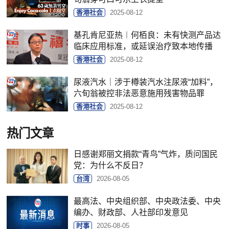
香港社会
2025-08-12
基孔肯尼亚热︱何栢良：未有快测产品达
临床应用标准，或延误治疗致本地传播
香港社会
2025-08-12
尿液汽水｜涉于樽装汽水注尿液“加料”，
六旬翁被控非法恶意施用残害物品罪
香港社会
2025-08-12
热门文章
日感谢郑丽文捐款“青鸟”气炸，质问国民
党：为什么不反日？
台湾
2026-08-05
最高法、中央组织部、中央政法委、中央
编办、财政部、人社部印发意见
时事
2026-08-05