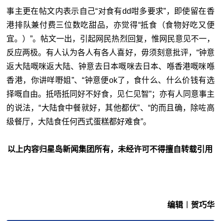
事主更在帖文内表示自己“对食有dd咁多要求”，即使留在香
港排队兼付费三位数吃甜品，亦觉得“抵食（食物好吃又便
宜。）”。帖文一出，引起网民热烈回复，惟网民意见不一，
反应两极。有人认为各人有各人喜好，毋须刻意批评，“钟意
返大陆嘅咪返大陆、钟意去日本嘅咪去日本、喺香港嘅咪喺
香港，你讲咩嘢姐”、“钟意便ok了，食什么、什么价钱有选
择嘅自由。抵唔抵同好不好食，见仁见智”；亦有人同意事主
的说法，“大陆食中餐就好，其他都伏”、“的而且确，除咗高
级餐厅，大陆食任何西式蛋糕都好难食”。
以上内容归星岛新闻集团所有，未经许可不得擅自转载引用
编辑︱贺巧华