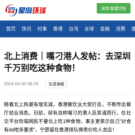
简体/繁體切換
首页
快讯
时事
香港
台湾
全球
金融
消费
北上消费｜嘴刁港人发帖：去深圳
千万别吃这种食物！
2024-04-05 08:29
生成海报
随着北上热潮有增无减，香港餐饮业大受打击，不断传出餐
厅结业消息。日前，就有自称嘴刁的港人反其道而行，在社
交平台劝喻网民不要北上吃1种食物，事主更表示自己“对食
有dd咁多要求”，宁愿留在香港排队俾贵价吃人龙店！