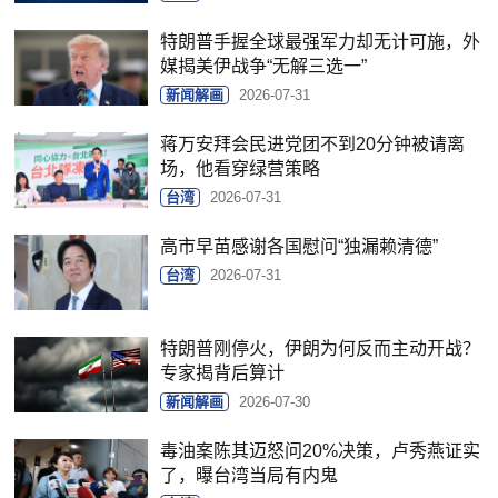
特朗普手握全球最强军力却无计可施，外
媒揭美伊战争“无解三选一”
新闻解画
2026-07-31
蒋万安拜会民进党团不到20分钟被请离
场，他看穿绿营策略
台湾
2026-07-31
高市早苗感谢各国慰问“独漏赖清德”
台湾
2026-07-31
特朗普刚停火，伊朗为何反而主动开战？
专家揭背后算计
新闻解画
2026-07-30
毒油案陈其迈怒问20%决策，卢秀燕证实
了，曝台湾当局有内鬼