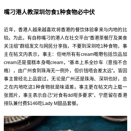
嘴刁港人教深圳勿食1种食物必中伏
近年，香港人越来越喜欢将香港的餐饮体验拿来与内地的比
较。为此，有自称嘴刁的港人在社交平台“香港茶餐厅及美食
关注组”群组发文与网民分享指，不要到深圳吃1种食物，
事
主在帖文内表示，事主：佢哋所有有cream嘅嘢包括饮品加
cream还是蛋糕本身嘅cream，“基本上系全炒车（意指不合
格），由广州食到珠海无一例外，但价钱唔会差太远”。皆因
事主曾经北上品尝过，无论是广州还是珠海、深圳也好，总
之在内地吃这1种食物就是味道差。事主更在帖文内上载一
张图片，
事主表示自己“
对食有dd咁多要求”，宁愿留在香港
排队兼付费$146吃Lady M甜品套餐。