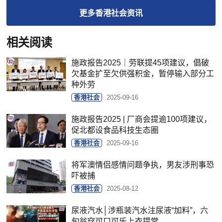
更多
香港社会
资讯
相关阅读
施政报告2025｜劳联提45项建议，倡破
欠基金扩至欠供强积金，暂停输入部分工
种外劳
香港社会
2025-09-16
施政报告2025 | 厂商会提逾100项建议，
促北都设食品科技生态圈
香港社会
2025-09-16
将军澳情侣感情问题争执，男友涉刑事恐
吓被捕
香港社会
2025-08-12
尿液汽水│涉瓶装汽水注尿液“加料”，六
旬翁穿可口可乐上衣提堂