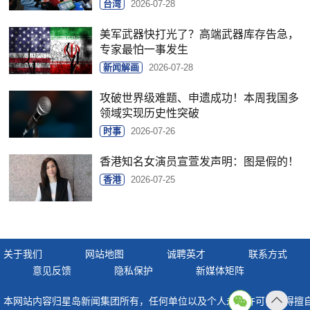
台湾
2026-07-28
美军武器快打光了？高端武器库存告急，
专家最怕一事发生
新闻解画
2026-07-28
攻破世界级难题、申遗成功！本周我国多
领域实现历史性突破
时事
2026-07-26
香港知名女演员宣萱发声明：图是假的！
香港
2026-07-25
关于我们
网站地图
诚聘英才
联系方式
意见反馈
隐私保护
新媒体矩阵
本网站内容归星岛新闻集团所有，任何单位以及个人未经许可，不得擅